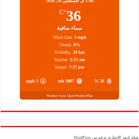
1:40 م,
أغسطس 10, 2026
36
°C
سماء صافية
Wind Gust:
3 mph
Clouds:
0%
Visibility:
10 km
Sunrise:
5:53 am
Sunset:
7:27 pm
3 mph
1007 mb
20 %
Weather from OpenWeatherMap
شام تايمز الإخباري بدعم من
WordPress