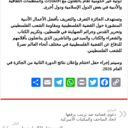
دولية غير حكومية تُقام بالتعاون مع الاتحادات والمنظمات الثقافية
والأدبية في بعض الدول الإسلامية ودول أخرى.
وتستهدف الجائزة التعرف والتعريف بأفضل الأعمال الأدبية
المنشورة حول القضية الفلسطينية ومقاومة الشعب الفلسطيني
وتحرير القدس وجرائم الصهاينة في فلسطين، وتكريم الكتاب
والشعراء والكتاب والمبدعين والناشرين الذي يناضلون بأقلامهم
للدفاع عن القضية الفلسطينية في مختلف أنحاء العالم نصرةً
للشعب الفلسطيني.
وسيتم إجراء حفل اختتام وإعلان نتائج الدورة الثانية من الجائزة في
العام 2026.
S
E
Te
W
P
T
F
C
h
m
le
h
ri
wi
ac
o
ar
ai
gr
at
nt
tt
eb
p
e
l
a
s
er
oo
y
السابق
دعوى قضائية ضد ترمب يرفعها
m
A
k
Li
اتحاد المتاحف والمكتبات الأميركية
التالي
الصين تنقل 970 مليون طن من