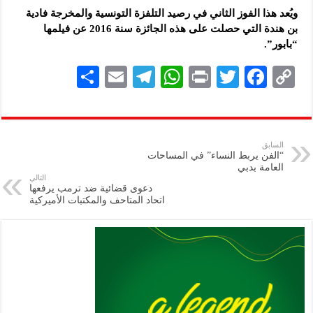
ويُعد هذا الفوز الثاني في رصيد التلفزة التونسية والمخرجة فادية
بن هندة التي حصلت على هذه الجائزة سنة 2016 عن فيلمها
“بابور”.
S
E
Te
W
P
T
F
C
h
m
le
h
ri
wi
ac
o
ar
ai
gr
at
nt
tt
eb
p
e
l
a
s
er
oo
y
السابق
“الفن يربط النساء” في المساحات
m
A
k
Li
العامة بدبي
التالي
p
n
دعوى قضائية ضد ترمب يرفعها
اتحاد المتاحف والمكتبات الأميركية
p
k