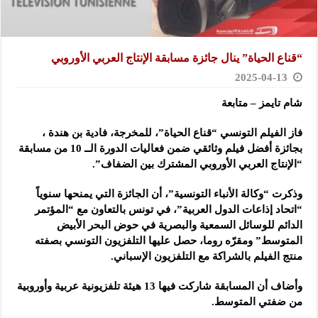
“قناع الحياة” ينال جائزة مسابقة الإنتاج العربي الأوروبي
2025-04-13
شام تايمز – متابعة
فاز الفيلم التونسي “قناع الحياة”، للمخرجة، فادية بن هندة ،
بجائزة أفضل فيلم وثائقي ضمن فعاليات الدورة الــ 10 من مسابقة
“الإنتاج العربي الأوروبي المشترك بين الضفاف”.
وذكرت “وكالة الأنباء التونسية”، أن الجائزة التي يمنحها سنوياً
“اتحاد إذاعات الدول العربية”، في تونس بالتعاون مع “المؤتمر
الدائم للوسائل السمعية والبصرية في حوض البحر الأبيض
المتوسط” ومقرّه روما، حصل عليها التلفزيون التونسي بصفته
منتج الفيلم بالشراكة مع التلفزيون الإسباني.
وأضاف أن المسابقة شاركت فيها 13 هيئة تلفزيونية عربية وأوروبية
من ضفتي المتوسط.