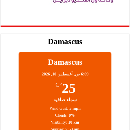
Damascus
Damascus
6:09 ص,
أغسطس 10, 2026
25
°C
سماء صافية
Wind Gust:
5 mph
Clouds:
0%
Visibility:
10 km
Sunrise:
5:53 am