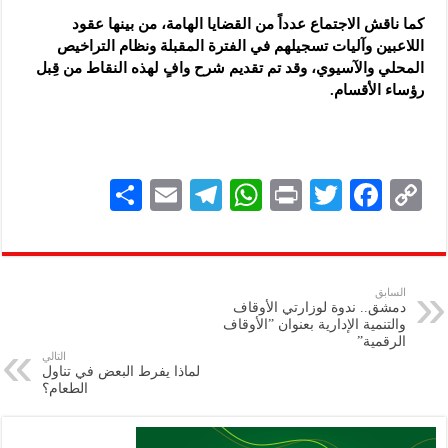
كما ناقش الاجتماع عدداً من القضايا الهامة، من بينها عقود
اللاعبين وآليات تسجيلهم في الفترة المقبلة ونظام التراخيص
المحلي والآسيوي، وقد تم تقديم شرح وافٍ لهذه النقاط من قِبل
رؤساء الأقسام.
S
E
Te
W
P
T
F
C
h
m
le
h
ri
wi
ac
o
ar
ai
gr
at
nt
tt
eb
p
e
l
a
s
er
oo
y
السابق
دمشق.. ندوة لوزارتي الأوقاف
m
A
k
Li
والتنمية الإدارية بعنوان ‏”الأوقاف
الرقمية”
p
n
التالي
لماذا يفرط البعض في تناول
p
k
الطعام؟