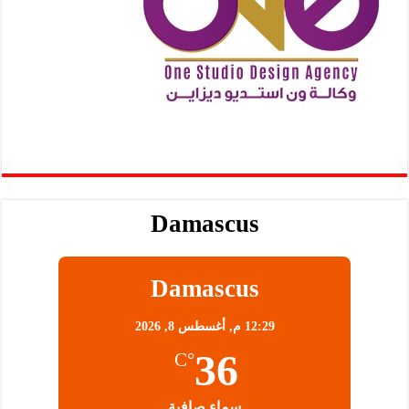
Damascus
Damascus
12:29 م,
أغسطس 8, 2026
36
°C
سماء صافية