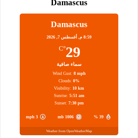
Damascus
Damascus
8:59 م,
أغسطس 7, 2026
29
°C
سماء صافية
Wind Gust:
8 mph
Clouds:
0%
Visibility:
10 km
Sunrise:
5:51 am
Sunset:
7:30 pm
3 mph
1006 mb
39 %
Weather from OpenWeatherMap