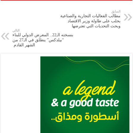
ar
ai
gr
at
nt
tt
eb
p
e
l
a
s
er
oo
y
السابق
مطالب الفعاليات التجارية والصناعية
m
A
k
Li
بحلب على طاولة وزير الاقتصاد
وبحث التحديات التي تعترضها
p
n
التالي
بنسخته الـ22.. المعرض الدولي للبناء
p
k
“بيلدكس” ينطلق في الـ27 من
الشهر القادم ‏