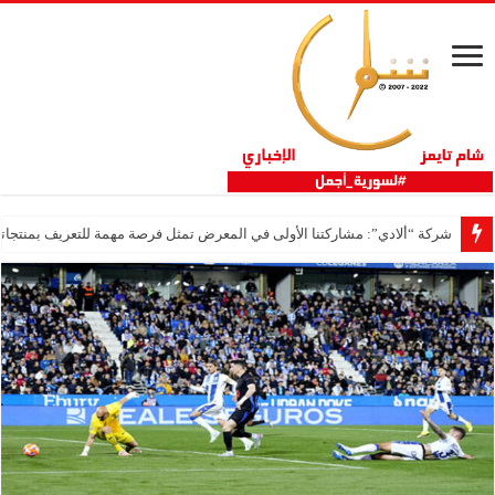
شركة “ألادي”: مشاركتنا الأولى في المعرض تمثل فرصة مهمة للتعريف بمنتجاتنا