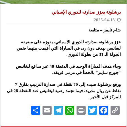
برشلونة يعزز صدارته للدوري الإسباني
2025-04-13
شام تايمز – متابعة
عزز برشلونة صدارته للدوري الإسباني، بفوزه على مضيفه
ليغانيس بهدف دون رد، في المباراة التي أقيمت بينهما ضمن
الجولة الـ
31 من بطولة الدوري.
وجاء هدف المباراة الوحيد في الدقيقة 48 عبر مدافع ليغانيس
“جورج ساينز” بالخطأ في مرمى فريقه.
ورفع برشلونة صيده إلى 70 نقطة في صدارة الترتيب بفارق 7
نقاط عن ريال مدريد، فيما تجمد رصيد ليغانيس عند النقطة 28 في
المركز قبل الأخير.
S
E
Te
W
P
T
F
C
h
m
le
h
ri
wi
ac
o