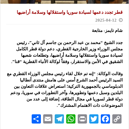
قطر تجدد دعمها لسيادة سوريا واستقلالها وسلامة أراضيها
2025-04-12
شام تايمز- متابعة
جدد الشيخ “محمد بن عبد الرحمن بن جاسم آل ثاني”، رئيس
مجلس الوزراء وزير الخارجية القطري، دعم دولة قطر الكامل
لسيادة سوريا
واستقلالها وسلامة أراضيها، وتطلعات شعبها
الشقيق في الأمن والاستقرار، وفقاً لوكالة الأنباء القطرية “قنا”.
وقالت الوكالة: “إنه تم خلال لقاء رئيس مجلس الوزراء القطري مع
السيد الرئيس أحمد الشرع أمس على هامش منتدى أنطاليا
الدبلوماسي بالجمهورية التركية؛ استعراض علاقات التعاون بين
البلدين وسبل دعمها وتطويرها، وآخر التطورات في سوريا، ودعم
دولة قطر لسوريا في مجال الطاقة، إضافة إلى عدد من
الموضوعات ذات الاهتمام المشترك”.
S
E
Te
W
P
T
F
C
h
m
le
h
ri
wi
ac
o