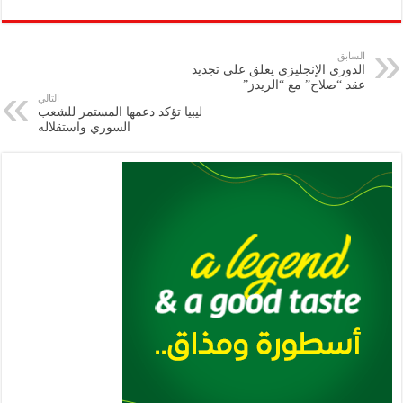
ar
ai
gr
at
nt
tt
eb
p
e
l
a
s
er
oo
y
السابق
الدوري الإنجليزي يعلق على تجديد
m
A
k
Li
عقد “صلاح” مع “الريدز”
التالي
p
n
ليبيا تؤكد دعمها المستمر للشعب
السوري واستقلاله
p
k