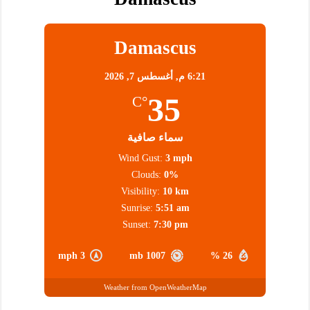
Damascus
6:21 م,
أغسطس 7, 2026
35
°C
سماء صافية
Wind Gust:
3 mph
Clouds:
0%
Visibility:
10 km
Sunrise:
5:51 am
Sunset:
7:30 pm
3 mph
1007 mb
26 %
Weather from OpenWeatherMap