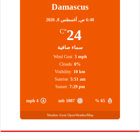
Damascus
6:48 ص,
أغسطس 8, 2026
24
°C
سماء صافية
Wind Gust:
5 mph
Clouds:
0%
Visibility:
10 km
Sunrise:
5:51 am
Sunset:
7:29 pm
4 mph
1007 mb
65 %
Weather from OpenWeatherMap