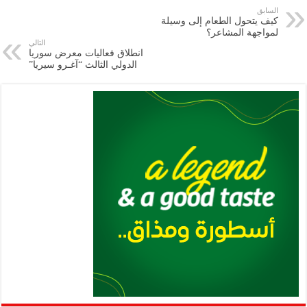
e
l
a
s
er
oo
y
السابق
كيف يتحول الطعام إلى وسيلة
m
A
k
Li
لمواجهة المشاعر؟
التالي
p
n
انطلاق فعاليات معرض سوريا
الدولي الثالث “آغـرو سيريا”
p
k