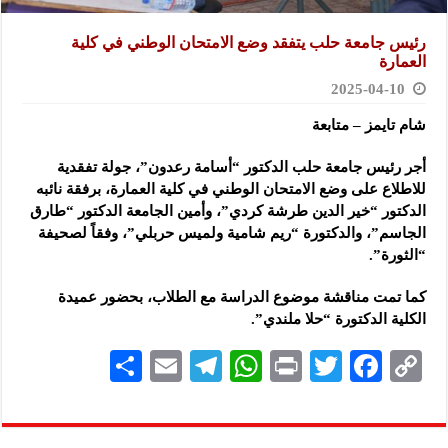
رئيس جامعة حلب يتفقد وضع الامتحان الوطني في كلية
العمارة
2025-04-10
شام تايمز – متابعة
أجر رئيس جامعة حلب الدكتور “أسامة رعدون”، جولة تفقدية
للاطلاع على وضع الامتحان الوطني في كلية العمارة، برفقة نائبه
الدكتور “خير الدين طرشة كردي”، وأمين الجامعة الدكتور “طارق
الجاسم”، والدكتورة “ريم شامية ولميس حربلي”، وفقاً لصحيفة
“الثورة”.
كما تمت مناقشة موضوع الدراسة مع الطلاب، بحضور عميدة
الكلية الدكتورة “حلا ملندي”.
S
E
Te
W
P
T
F
C
h
m
le
h
ri
wi
ac
o
ar
ai
gr
at
nt
tt
eb
p