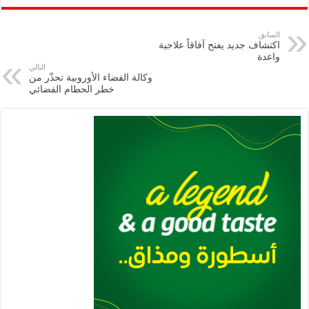
ar
ai
gr
at
nt
tt
eb
p
e
l
a
s
er
oo
y
السابق
اكتشاف جديد يفتح آفاقاً علاجية
m
A
k
Li
واعدة
التالي
p
n
وكالة الفضاء الأوروبية تحذّر من
خطر الحطام الفضائي
p
k