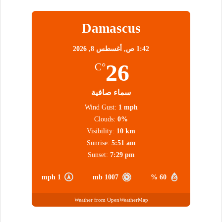
Damascus
1:42 ص,
أغسطس 8, 2026
26
°C
سماء صافية
Wind Gust:
1 mph
Clouds:
0%
Visibility:
10 km
Sunrise:
5:51 am
Sunset:
7:29 pm
1 mph
1007 mb
60 %
Weather from OpenWeatherMap