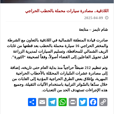
اللاذقية.. مصادرة سيارات محملة بالحطب الحراجي
2025-04-09
شام تايمز – متابعة
صادرت قيادة المنطقة الشمالية في اللاذقية بالتعاون مع الشرطة
والمخفر الحراجي 16 سيارة محملة بالحطب بعد قطعها من غابات
الريف الشمالي للمحافظة، وتسليم السيارات لمديرية الزراعة
قبل تحويل الفاعلين إلى القضاء أصولاً، وفقاً لصحيفة “الثورة”.
وتم تنظيم 212 ضبطاً حراجياً منذ بداية العام حتى تاريخه، إضافة
إلى مصادرة عشرات السّيارات المحمّلة بالأحطاب الحراجية
المهربة، وإغلاق بعض الطرق الحراجية المؤدية إلى الغابات من
خلال سدّها بالسّواتر الترابية باستخدام الآليات الثقيلة، وجميع
هذه الإجراءات تستهدف الحد من التعديات.
S
E
Te
W
P
T
F
C
h
m
le
h
ri
wi
ac
o