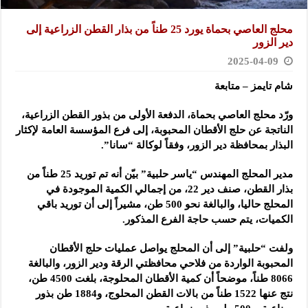
محلج العاصي بحماة يورد 25 طناً من بذار القطن الزراعية إلى
دير الزور
2025-04-09
شام تايمز – متابعة
ورّد محلج العاصي بحماة، الدفعة الأولى من بذور القطن الزراعية،
الناتجة عن حلج الأقطان المحبوبة، إلى فرع المؤسسة العامة لإكثار
البذار بمحافظة دير الزور، وفقاً لوكالة “سانا”.
مدير المحلج المهندس “ياسر حلبية” بيّن أنه تم توريد 25 طناً من
بذار القطن، صنف دير 22، من إجمالي الكمية الموجودة في
المحلج حاليا، والبالغة نحو 500 طن، مشيراً إلى أن توريد باقي
الكميات، يتم حسب حاجة الفرع المذكور.
ولفت “حلبية” إلى أن المحلج يواصل عمليات حلج الأقطان
المحبوبة الواردة من فلاحي محافظتي الرقة ودير الزور، والبالغة
8066 طناً، موضحاً أن كمية الأقطان المحلوجة، بلغت 4500 طن،
نتج عنها 1522 طناً من بالات القطن المحلوج، و1884 طن بذور