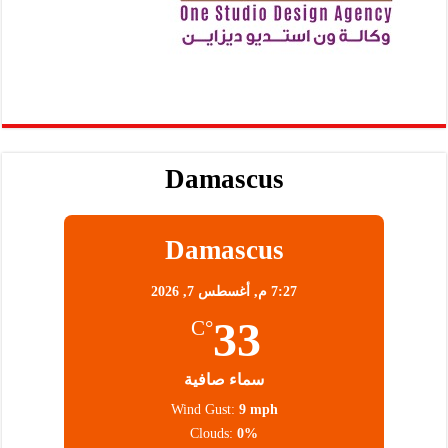
Damascus
Damascus
7:27 م,
أغسطس 7, 2026
33
°C
سماء صافية
Wind Gust:
9 mph
Clouds:
0%