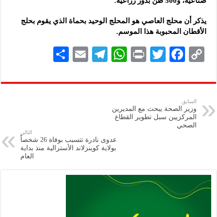
صناعية، و500 طن بذور زراعية.
يذكر أن محلج العاصي هو المحلج الوحيد بحماة الذي يقوم بحلج
الأقطان المحبوبة هذا الموسم.
S
E
Te
W
P
T
F
C
h
m
le
h
ri
wi
ac
o
ar
ai
gr
at
nt
tt
eb
p
e
l
a
s
er
oo
y
السابق
وزير الصحة يبحث مع المديرين
m
A
k
Li
المركزيين سبل تطوير القطاع
الصحي
p
n
التالي
عدوى نادرة تتسبب بوفاة 26 شخصاً
p
k
بولاية كوينزلاند الأسترالية منذ بداية
العام