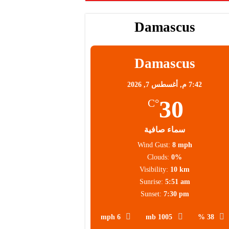
Damascus
Damascus
7:42 م,
أغسطس 7, 2026
30
°C
سماء صافية
Wind Gust:
8 mph
Clouds:
0%
Visibility:
10 km
Sunrise:
5:51 am
Sunset:
7:30 pm
6 mph
1005 mb
38 %