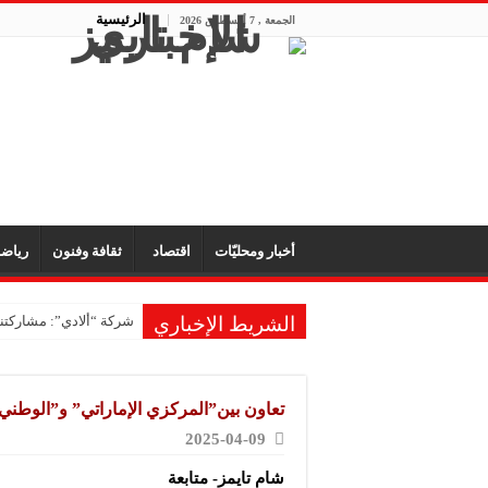
الرئيسية
الجمعة , 7 أغسطس 2026
أخبار ومحليّات
اقتصاد
ثقافة وفنون
رياض
الشريط الإخباري
شركة “ألادي”: مشاركتنا
شركة “أوبيكو” للبلاست
مشروع “رونق مهنا”: ال
تعاون بين”المركزي الإماراتي” و”الوطني
معمل “أكسجين نبك”: ال
2025-04-09
شركة “ريبال”: شاركنا 
شام تايمز- متابعة