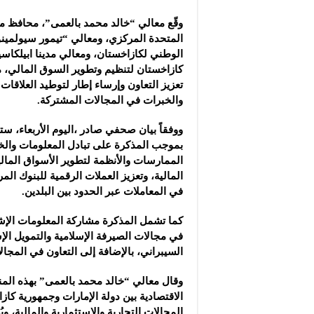
مجموعة “عمر الطيب ال
وقّع معالي “خالد محمد بالعمى”، محافظ م
موقع “نيوز بيردز”: مشا
المتحدة المركزي، ومعالي “تيمور سيولمي
شركة “قمم الجودة للمع
الوطني لكازاخستان، ومعالي مدينا ابيلكاسي
كازاخستان لتنظيم وتطوير السوق المالي، 
تعزيز التعاون وإرساء إطار لتوطيد العلاقات
والخبرات في المجالات المشتركة.
ووفقاً بيان صحفي صادر ،اليوم الأربعاء، ست
بموجب المذكرة على تبادل المعلومات وال
الممارسات والأنظمة لتطوير الأسواق المالية
المالية، وتعزيز العملات الرقمية للبنوك الم
في المعاملات عبر الحدود بين البلدين.
كما تشمل المذكرة مشاركة المعلومات الإشر
في مجالات الصيرفة الإسلامية والتمويل الإ
السيبراني، بالإضافة إلى التعاون في المجالا
وقال معالي “خالد محمد بالعمى” بهذه المن
الاقتصادية بين دولة الإمارات وجمهورية كا
المجالات التجارية والاستثمارية والمالية،