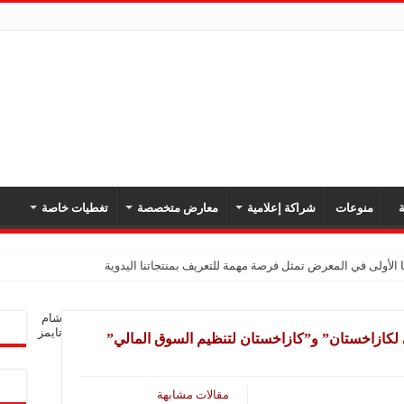
ة
منوعات
شراكة إعلامية
معارض متخصصة
تغطيات خاصة
 الأولى في المعرض تمثل فرصة مهمة للتعريف بمنتجاتنا اليدوية
يك: نهدف لتعزيز حضورنا في السوق السوري وجذب عملاء جدد عبر المعارض
شام
معارض فرصة لتعريف المستهلك بالمنتجات المحلية ودعم المشاريع الصغيرة
تايمز
 لكازاخستان” و”كازاخستان لتنظيم السوق المالي”
شركة تواصل مشاركتها في المعارض المتخصصة بهدف تعزيز التعريف بمنتجاتها من الغ
في المعرض للتوسع في السوق السورية ودعم الاقتصاد
مقالات مشابهة