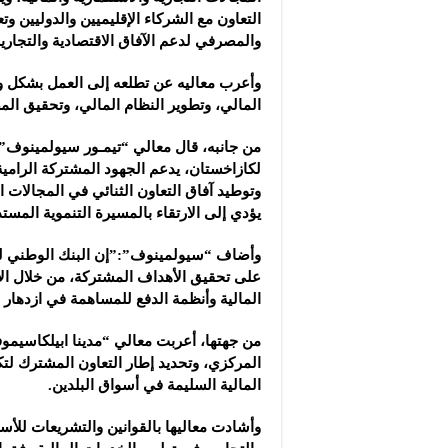
التعاون مع الشركاء الإقليميين والدوليين 
والمصرفي لدعم الآفاق الاقتصادية والتجارية
وأعرب معاليه عن تطلعه إلى العمل بشكل وث
المالي، وتطوير النظام المالي، وتحقيق الم
من جانبه، قال معالي “تيمـور سيولمينوف”:
لكازاخستان، يدعم الجهود المشتركة الرامية 
وتوطيد آفاق التعاون الثنائي في المجالات ا
يؤدي إلى الارتقاء بالمسيرة التنموية المستد
وأضاف “سيولمينوف”:”إن البنك الوطني ل
على تحقيق الأهداف المشتركة، من خلال الاس
المالية وأنظمة الدفع للمساهمة في ازدهار ا
من جهتها، أعربت معالي “مدينا ابيلكاسيمو
المركزي، وتحديد إطار التعاون المشترك لتكو
المالية السليمة في أسواق البلدين.
وأشادت معاليها بالقوانين والتشريعات للأسو