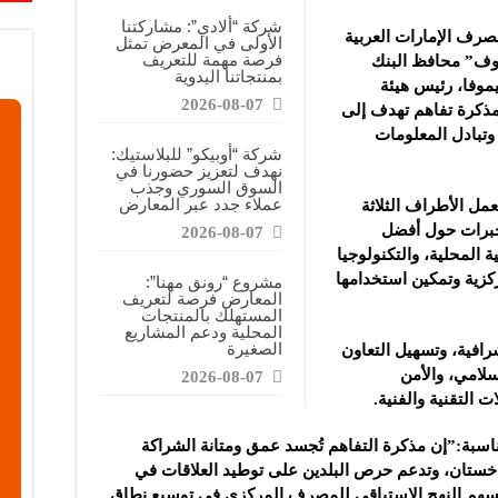
قابضة”: المعرض يشكل فرصة للقاء أصحاب الاختصاص وصناع القرار
شركة “ألادي”: مشاركتنا
صرف الإمارات العربية
الأولى في المعرض تمثل
ركتنا في المعرض تهدف إلى الترويج للموقع وتعزيز حضوره الإعلامي
فرصة مهمة للتعريف
نوف” محافظ البنك
بمنتجاتنا اليدوية
دات الصناعية”: شاركنا بالمعرض لدعم مرحلة إعادة الإعمار في سوريا
موفا، رئيس هيئة
2026-08-07
مذكرة تفاهم تهدف إلى
 وتبادل المعلومات
شركة “أوبيكو” للبلاستيك:
نهدف لتعزيز حضورنا في
السوق السوري وجذب
عملاء جدد عبر المعارض
عمل الأطراف الثلاثة
خبرات حول أفضل
2026-08-07
 المحلية، والتكنولوجيا
ركزية وتمكين استخدامها
مشروع “رونق مهنا”:
المعارض فرصة لتعريف
المستهلك بالمنتجات
المحلية ودعم المشاريع
الصغيرة
افية، وتسهيل التعاون
سلامي، والأمن
2026-08-07
ت التقنية والفنية.
اسبة:”إن مذكرة التفاهم تُجسد عمق ومتانة الشراكة
زاخستان، وتدعم حرص البلدين على توطيد العلاقات في
 ويُسهم النهج الاستباقي للمصرف المركزي في توسيع نطاق