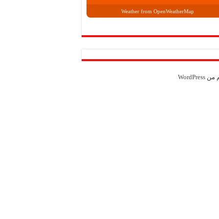
Weather from OpenWeatherMap
م من
WordPress