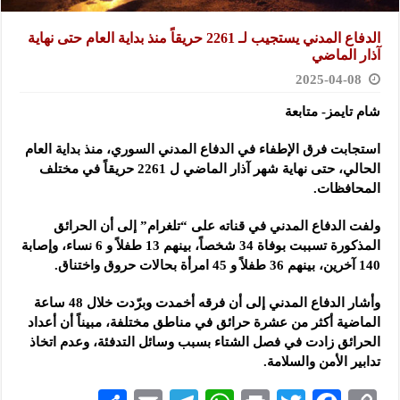
الدفاع المدني يستجيب لـ 2261 حريقاً منذ بداية العام حتى نهاية
آذار ‏الماضي
2025-04-08
شام تايمز- متابعة
استجابت فرق الإطفاء في الدفاع المدني السوري، منذ بداية العام
الحالي،
حتى ‏نهاية شهر آذار الماضي ل 2261 حريقاً في مختلف
المحافظات.‏
ولفت الدفاع المدني في قناته على “تلغرام” إلى أن الحرائق
المذكورة تسببت بوفاة ‌‏34 شخصاً، بينهم 13 طفلاً و 6 نساء، وإصابة
140 آخرين، بينهم 36 طفلاً ‏و 45 امرأة بحالات حروق واختناق. ‏
وأشار الدفاع المدني إلى أن فرقه أخمدت وبرّدت خلال 48 ساعة
الماضية ‏أكثر من عشرة حرائق في مناطق مختلفة، مبيناً أن أعداد
الحرائق زادت في ‏فصل الشتاء بسبب وسائل التدفئة، وعدم اتخاذ
تدابير الأمن والسلامة. ‏