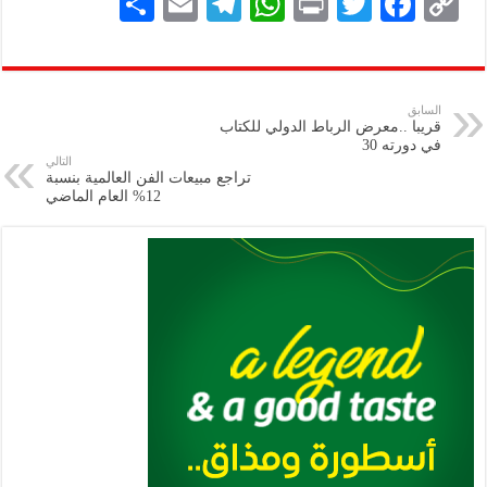
S
E
Te
W
P
T
F
C
h
m
le
h
ri
wi
ac
o
ar
ai
gr
at
nt
tt
eb
p
e
l
a
s
er
oo
y
السابق
قريبا ..معرض الرباط الدولي للكتاب
m
A
k
Li
في دورته 30
التالي
p
n
تراجع مبيعات الفن العالمية بنسبة
12% العام الماضي
p
k