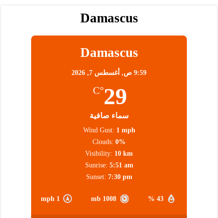
Damascus
Damascus
9:59 ص,
أغسطس 7, 2026
29
°C
سماء صافية
Wind Gust:
1 mph
Clouds:
0%
Visibility:
10 km
Sunrise:
5:51 am
Sunset:
7:30 pm
1 mph
1008 mb
43 %