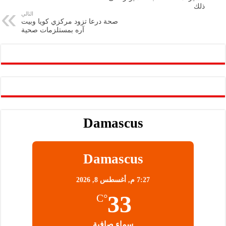
p
n
ذلك
التالي
p
k
صحة درعا تزود مركزي كويا وبيت
آره بمستلزمات صحية
Damascus
Damascus
7:27 م,
أغسطس 8, 2026
33
°C
سماء صافية