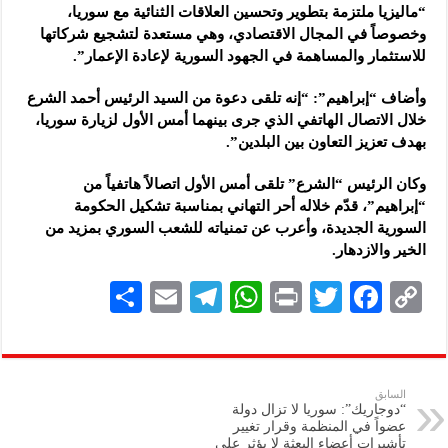
“ماليزيا ملتزمة بتطوير وتحسين العلاقات الثنائية مع سوريا،
وخصوصاً في المجال الاقتصادي، وهي مستعدة لتشجيع شركاتها
للاستثمار والمساهمة في الجهود السورية لإعادة الإعمار”.
وأضاف “إبراهيم”: “إنه تلقى دعوة من السيد الرئيس أحمد الشرع
خلال الاتصال الهاتفي الذي جرى بينهما أمس الأول لزيارة سوريا،
بهدف تعزيز التعاون بين البلدين”.
وكان الرئيس “الشرع” تلقى أمس الأول اتصالاً هاتفياً من
“إبراهيم”، قدّم خلاله أحر التهاني بمناسبة تشكيل الحكومة
السورية الجديدة، وأعرب عن تمنياته للشعب السوري بمزيد من
الخير والازدهار.
S
E
Te
W
P
T
F
C
h
m
le
h
ri
wi
ac
o
ar
ai
gr
at
nt
tt
eb
p
e
l
a
s
er
oo
y
السابق
“دوجاريك”: سوريا لا تزال دولة
m
A
k
Li
عضواً في المنظمة وقرار تغيير
تأشيرات أعضاء البعثة لا يؤثر على