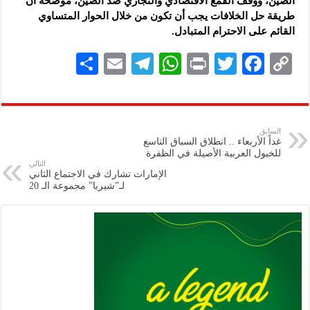
الصين، ووقف القمع الاقتصادي والتجاري ضد الصين، موضحةً أن
طريقة حل الخلافات يجب أن تكون من خلال الحوار المتساوي
القائم على الاحترام المتبادل.
S
E
Te
W
P
T
F
C
h
m
le
h
ri
wi
ac
o
ar
ai
gr
at
nt
tt
eb
p
e
l
a
s
er
oo
y
السابق
غداً الأربعاء .. انطلاق السباق التاسع
m
A
k
Li
للخيول العربية الأصيلة في الظفرة
التالي
p
n
الإمارات تشارك في الاجتماع الثاني
لـ”شيربا” مجموعة الـ 20
p
k