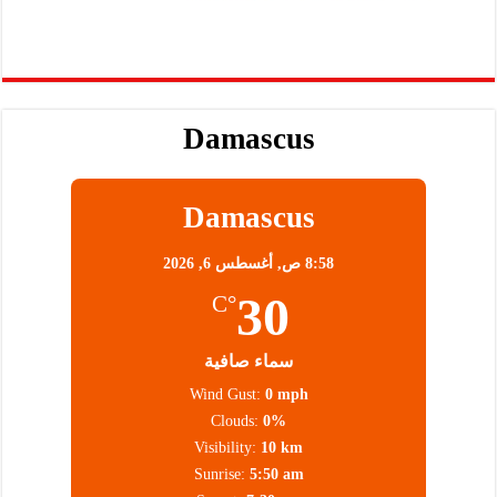
Damascus
Damascus
8:58 ص,
أغسطس 6, 2026
30
°C
سماء صافية
Wind Gust:
0 mph
Clouds:
0%
Visibility:
10 km
Sunrise:
5:50 am