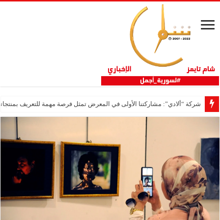
شركة “ألادي”: مشاركتنا الأولى في المعرض تمثل فرصة مهمة للتعريف بمنتجاتنا