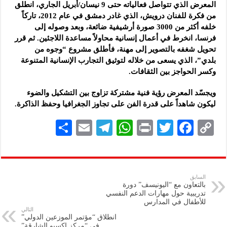
المعرض الذي تتواصل فعالياته حتى 9 نيسان/أبريل الجاري، انطلق
من فكرة للفنان درويش، الذي غادر دمشق في عام 2012، تاركاً
خلفه أكثر من 3000 صورة أرشيفية ضائعة، وبعد وصوله إلى
فرنسا، انخرط في أعمال إنسانية محاولاً مساعدة اللاجئين. ثم قرر
تحويل شغفه بالتصوير إلى مهنة، فأطلق مشروع “وجوه من
بلدي”، الذي يسعى من خلاله لتوثيق التجارب الإنسانية المتنوعة
وكسر الحواجز بين الثقافات.
ويجسّد المعرض رؤية فنية مشتركة تزاوج بين التشكيل والضوء
ليكون شاهداً على قدرة الفن على تجاوز الجغرافيا وحفظ الذاكرة.
S
E
Te
W
P
T
F
C
h
m
le
h
ri
wi
ac
o
ar
ai
gr
at
nt
tt
eb
p
e
l
a
s
er
oo
y
السابق
بالتعاون مع “اليونيسف” دورة
m
A
k
Li
تدريبية حول مهارات الدعم النفسي
للأطفال في المدارس
p
n
التالي
انطلاق “مؤتمر الموزعين الدولي”
p
k
في “مركز إكسبو الشارقة”