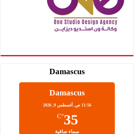
Damascus
Damascus
11:56 ص,
أغسطس 9, 2026
35
°C
سماء صافية