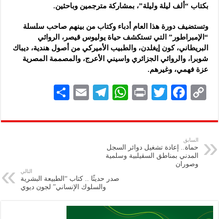
بكتاب “ألف ليلة وليلة”، بمشاركة مترجمين وباحثين.
وتستضيف دورة هذا العام أدباء وكتاب من بينهم صاحب سلسلة
“الإمبراطور” التي تستكشف حياة يوليوس قيصر، الروائي
البريطاني، كون إيغلدن، والطبيب الأميركي من أصول هندية، ديباك
شوبرا، والروائي الجزائري واسيني الأعرج، والمصممة المصرية
عزة فهمي، وغيرهم.
S
E
Te
W
P
T
F
C
h
m
le
h
ri
wi
ac
o
ar
ai
gr
at
nt
tt
eb
p
e
l
a
s
er
oo
y
السابق
حماة.. إعادة تشغيل دوائر السجل
m
A
k
Li
المدني بمناطق السقيلبية وسلمية
وصوران
p
n
التالي
صدر حديثًا .. كتاب “الطبيعة البشرية
p
k
والسلوك الإنساني” لجون ديوي