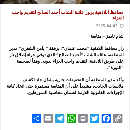
محافظ اللاذقية يزور عائلة الشاب أحمد الصالح لتقديم واجب
العزاء
2025-04-07
شام تايمز – متابعة
زار محافظ اللاذقية “محمد عثمان”، برفقة ” يامن الشغري” مدير
المنطقة، عائلة الشاب “أحمد الصالح” الذي توفي جراء إطلاق نار
على طريق اللاذقية، لتقديم واجب العزاء لذويه، وفقاً لصحيفة
“الثورة”.
وأكد مدير المنطقة أن التحقيقات جارية بشكل جاد لكشف
ملابسات الحادث، مشدداً على أن المتابعة مستمرة حتى اتخاذ كافة
الإجراءات القانونية اللازمة لضمان محاسبة المتورطين.
S
E
Te
W
P
T
F
C
h
m
le
h
ri
wi
ac
o