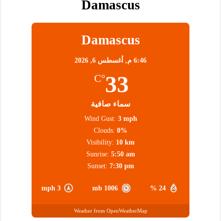
Damascus
Damascus
6:46 م,
أغسطس 6, 2026
33
°C
سماء صافية
Wind Gust:
3 mph
Clouds:
0%
Visibility:
10 km
Sunrise:
5:50 am
Sunset:
7:30 pm
3 mph
1006 mb
24 %
Weather from OpenWeatherMap