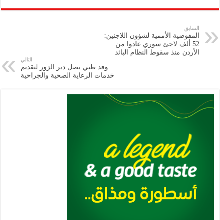
ar
ai
gr
at
nt
tt
eb
p
e
l
a
s
er
oo
y
السابق
المفوضية الأممية لشؤون اللاجئين:
m
A
k
Li
52 ألف لاجئ سوري عادوا من
الأردن منذ سقوط النظام البائد
p
n
التالي
وفد طبي يصل دير الزور لتقديم
p
k
خدمات الرعاية الصحية والجراحية