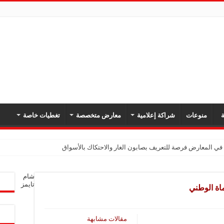
ة
منوعات
شراكة إعلامية
معارض متخصصة
تغطيات خاصة
في المعارض فرصة للتعريف بصابون الغار والاحتكاك بالأسواق
شام
تايمز
اة الوطني
مقالات مشابهة