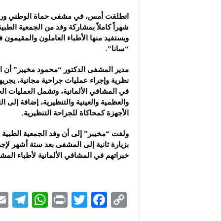
انطلقت أمس، في مشفى حماة الوطني ورشة
شهراً كاملاً بمشاركة وفد من الجمعية الطبية 
ويستفيد منها الأطباء العاملون والمقيمون ف
“سانا”.
مدير المشفى الدكتور “محمود مخيبر” أن
نظرية وإجراء عمليات جراحية مجانية، يجريه
في المشافي الألمانية، وتشمل العمليات الج
والعظمية والعينية والتنظيرية، إضافة إلى 
الأجهزة كمحاكاة للجراحة التنظيرية.
ولفت “مخيبر” إلى أن وفد الجمعية الطبية ا
بزيارة ثانية إلى المشفى بعد ستة أشهر لإج
خبراتهم في المشافي الألمانية لأطباء المش
Te
W
P
T
F
C
le
h
ri
wi
ac
o