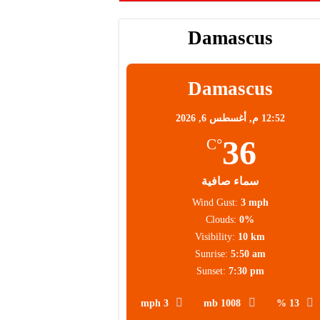
Damascus
Damascus
12:52 م,
أغسطس 6, 2026
36
°C
سماء صافية
Wind Gust:
3 mph
Clouds:
0%
Visibility:
10 km
Sunrise:
5:50 am
Sunset:
7:30 pm
3 mph
1008 mb
13 %