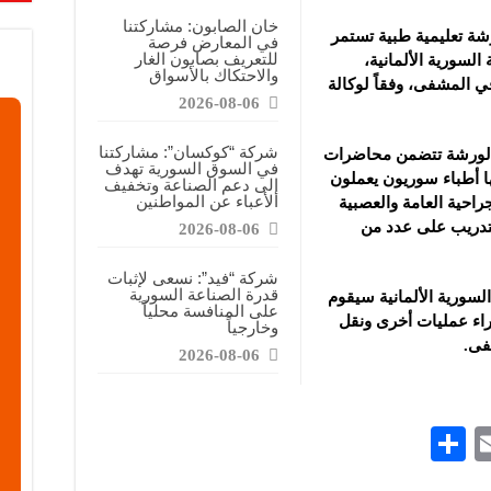
خان الصابون: مشاركتنا
 تعليمية طبية تستمر
في المعارض فرصة
للتعريف بصابون الغار
السورية الألمانية
،
والاحتكاك بالأسواق
ي المشفى، وفقاً لوكالة
2026-08-06
شركة “كوكسان”: مشاركتنا
 الورشة تتضمن محاضرات
في السوق السورية تهدف
ا أطباء سوريون يعملون
إلى دعم الصناعة وتخفيف
الأعباء عن المواطنين
راحية العامة والعصبية
التدريب على عدد من
2026-08-06
شركة “فيد”: نسعى لإثبات
قدرة الصناعة السورية
لسورية الألمانية سيقوم
على المنافسة محلياً
راء عمليات أخرى ونقل
وخارجياً
فى.
2026-08-06
S
E
h
m