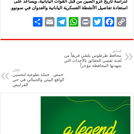
لدراسة تاريخ غزو الصين من قبل القوات اليابانية، ويساعد على
استعادة تفاصيل الأنشطة العسكرية اليابانية والعدوان في سونوو.
S
E
Te
W
P
T
F
C
h
m
le
h
ri
wi
ac
o
ar
ai
gr
at
nt
tt
eb
p
e
l
a
s
er
oo
y
السابق
محافظ طرطوس يلتقي فريقاً من
m
A
k
Li
لجنة تقصي الحقائق بالأحداث التي
شهدتها المحافظة مؤخراً
p
n
التالي
حمص.. حملة تطوعية لتحسين
p
k
الواقع البيئي والجمالي في حي
القرابيص