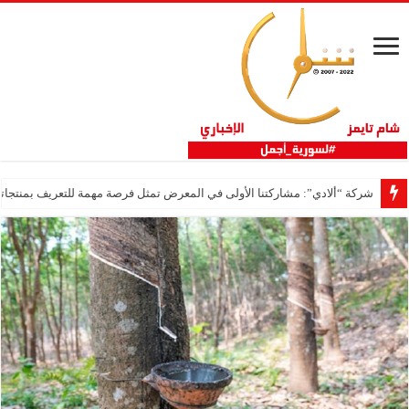
شركة “ألادي”: مشاركتنا الأولى في المعرض تمثل فرصة مهمة للتعريف بمنتجاتنا