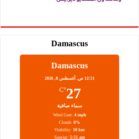
Damascus
Damascus
12:51 ص,
أغسطس 8, 2026
27
°C
سماء صافية
Wind Gust:
4 mph
Clouds:
0%
Visibility:
10 km
Sunrise:
5:51 am