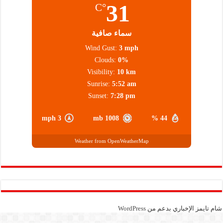
31
°C
سماء صافية
Wind Gust:
3 mph
Clouds:
0%
Visibility:
10 km
Sunrise:
5:52 am
Sunset:
7:28 pm
3 mph
1008 mb
44 %
Weather from OpenWeatherMap
شام تايمز الإخباري بدعم من
WordPress