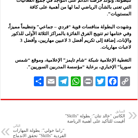
للبطولة، ونؤكد حرصنا الدائم على التواجد في جميع الفعاليات
التي تعنى بالشأن الرياضي لما لها من أهمية على كافة
المستويات”.
وشهدت البطولة منافسات قوية “فردي – جماعي” وتنظيماً مميزاً،
وفي ختامها تم تتويج الفرق الفائزة بالمراكز الثلاثة الأولى للذكور
والإناث، إضافة إلى تكريم أفضل 3 لاعبين مهاريين، وأفضل 3
لاعبات مهاريات.
التغطية الإعلامية شبكة “شام تايمز” الإعلامية، وموقع “شمس
سوريا” الإخباري، برعاية “مؤسسة المدربين السوريين”.
S
E
Te
W
P
T
F
C
h
m
le
h
ri
wi
ac
o
ar
ai
gr
at
nt
tt
eb
p
e
l
a
s
er
oo
y
السابق
الكاتبن “خالد تتان”: بطولة “Skills”
m
A
k
Li
أقيمت للتأكيد على أهمية الرياضة
التالي
p
n
“راما خولي”: بطولة المهارات
الفردية “Skills” تحقق الاندماج