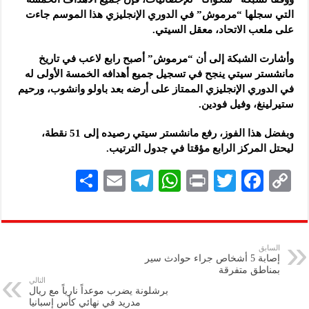
التي سجلها “مرموش” في الدوري الإنجليزي هذا الموسم جاءت
على ملعب الاتحاد، معقل السيتي.
وأشارت الشبكة إلى أن “مرموش” أصبح رابع لاعب في تاريخ
مانشستر سيتي ينجح في تسجيل جميع أهدافه الخمسة الأولى له
في الدوري الإنجليزي الممتاز على أرضه بعد باولو وانشوب، ورحيم
ستيرلينغ، وفيل فودين.
وبفضل هذا الفوز، رفع مانشستر سيتي رصيده إلى 51 نقطة،
ليحتل المركز الرابع مؤقتا في جدول الترتيب.
S
E
Te
W
P
T
F
C
h
m
le
h
ri
wi
ac
o
ar
ai
gr
at
nt
tt
eb
p
e
l
a
s
er
oo
y
السابق
إصابة 5 أشخاص جراء حوادث سير
m
A
k
Li
بمناطق متفرقة ‏
التالي
p
n
برشلونة يضرب موعداً نارياً مع ريال
مدريد في نهائي كأس إسبانيا