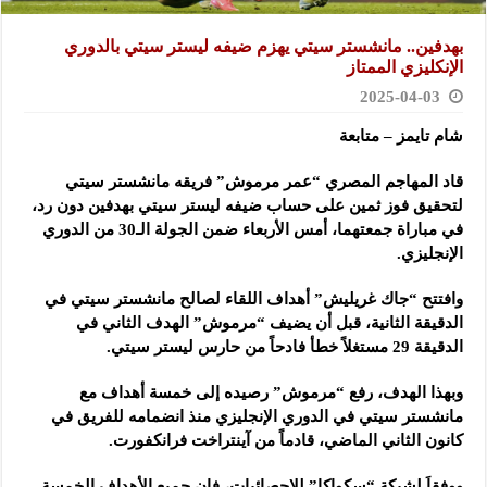
بهدفين.. مانشستر سيتي يهزم ضيفه ليستر سيتي بالدوري
الإنكليزي الممتاز
2025-04-03
شام تايمز – متابعة
قاد المهاجم المصري “عمر مرموش” فريقه مانشستر سيتي
لتحقيق فوز ثمين على حساب ضيفه ليستر سيتي بهدفين دون رد،
في مباراة جمعتهما، أمس الأربعاء ضمن الجولة الـ30 من الدوري
الإنجليزي.
وافتتح “جاك غريليش” أهداف اللقاء لصالح مانشستر سيتي في
الدقيقة الثانية، قبل أن يضيف “مرموش” الهدف الثاني في
الدقيقة 29 مستغلاً خطأ فادحاً من حارس ليستر سيتي.
وبهذا الهدف، رفع “مرموش” رصيده إلى خمسة أهداف مع
مانشستر سيتي في الدوري الإنجليزي منذ انضمامه للفريق في
كانون الثاني الماضي، قادماً من آينتراخت فرانكفورت.
ووفقاَ لشبكة “سكواكا” للإحصائيات، فإن جميع الأهداف الخمسة