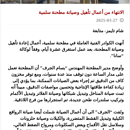
الانتهاء من أعمال تأهيل وصيانة مطحنة سلمية
2025-03-27
شام تايمز- متابعة
أنهت الكوادر الفنية العاملة في مطحنة سلمية، أعمال إعادة تأهيل
وصيانة المطحنة، بعد عمل استغرق عشرة أيام، وفقاً لوكالة
“سانا”.
وأوضح مدير المطحنة المهندس “بسام الجرف” أن المطحنة تعمل
على مدار الساعة دون توقف منذ عدة سنوات، ومع توفر مخزون
كاف من الدقيق تم إجراء بعض الصيانات الممكنة، بما يؤدي إلى
زيادة كفاءة طاقتها الإنتاجية وتحسين مواصفات الدقيق، مبيناً أنه
تمت صيانة المناخل وتبديل شبكاتها وصيانة الفلاتر وتبديل الأكمام
وتركيب سلندرات طحن جديدة، تم استجرارها من فرع اللاذقية.
ولفت “الجرف” الى أن أعمال الصيانة شملت أيضا صيانة الروافع
الكيلية وتبديل القشط المتضررة، والكيلات وصيانة حلزونات
وسلاسل نقل الأقماح وبعض السكلونات ومرواح الضغط العالي،