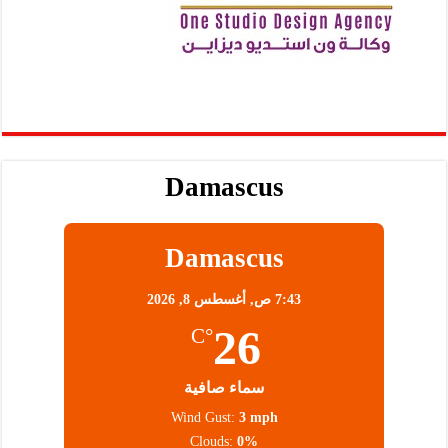
Damascus
Damascus
7:43 ص,
أغسطس 8, 2026
26
°C
سماء صافية
Wind Gust:
3 mph
Clouds:
0%