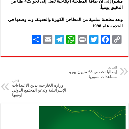
مشيراً إلى أن طاقة المطحنة الإنتاجية تصل إلى نحو 425 طناً من
الدقيق يومياً.
وتعد مطحنة سلمية من المطاحن الكبيرة والحديثة، وتم وضعها في
الخدمة عام 1998.
S
E
Te
W
P
T
F
C
h
m
le
h
ri
wi
ac
o
ar
ai
gr
at
nt
tt
eb
p
e
l
a
s
er
oo
y
السابق
إيطاليا تخصص 68 مليون يورو
m
A
k
Li
مساعدات لسوريا
التالي
p
n
وزارة الخارجية تدين الاعتداءات
الإسرائيلية وتدعو المجتمع الدولي
p
k
لوقفها