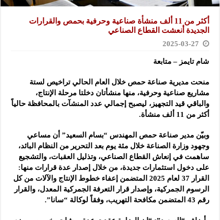
أكثر من 11 ألف منشأة صناعية وحرفية بحمص والقرارات
الجديدة أنعشت القطاع الصناعي
2025-03-27
شام تايمز – متابعة
منحت مديرية صناعة حمص خلال العام الحالي تراخيص لستة
مشاريع صناعية وحرفية، منها منشأتان
دخلتا مرحلة الإنتاج،
والباقي قيد التجهيز، ليصبح إجمالي عدد المنشآت بالمحافظة حالياً
أكثر من 11 ألف منشأة.
وبيّن مدير صناعة حمص المهندس “بسام السعيد” أن مساعي
وجهود وزارة الصناعة خلال مئة يوم بعد التحرير من النظام البائد،
ساهمت في إنعاش القطاع الصناعي، وتذليل العقبات، والتشجيع
على دخول استثمارات جديدة، من خلال إصدار عدة قرارات منها:
القرار 37 لعام 2025 المتضمن إعفاء خطوط الإنتاج والآلات من كل
الرسوم الجمركية، وإصدار قرار التعرفة الجمركية المعدل، والقرار
رقم 43 المتضمن مكافحة التهريب، وفقاً لوكالة “سانا”.