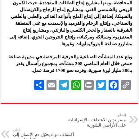
المحافظة، ومنها مشاريع إنتاج الطاقات المتجددة، حيث الكمون
الريحي والشمسي الغني، ومشاريع إنتاج الزجاج والكريستال
والسيلكا، إضافة إلى إنتاج الملح بأنواعه الغذائي والطبي والعلفي
والصناعي، وإنتاج الرخام والقرميد والإسمنت مع غنى المنطقة
الشرقية بالغضار والحجر الكلسي والبازلتي، ومشاريع إنتاج
المغنيزيوم وسبائكه ومركباته، وإنتاج النتروجين الجوي، إضافة إلى
مشاريع صناعة البتروكيماويات وغيرها.
وبلغ عدد المنشآت الصناعية والحرفية المرخصة في مديرية صناعة
حمص خلال العام الماضي 208 منشآت، بمجموع رأسمال يقدر
بـ380 مليار ليرة سورية، وفرت نحو 1700 فرصة عمل.
S
E
Te
W
P
T
F
C
h
m
le
h
ri
wi
ac
o
ar
ai
gr
at
nt
tt
eb
p
e
l
a
s
er
oo
y
السابق
مصر تدين الاعتداءات الإسرائيلية
m
A
k
Li
على الأراضي السّورية
التالي
p
n
اكتشاف دواء يحوّل دم الإنسان إلى