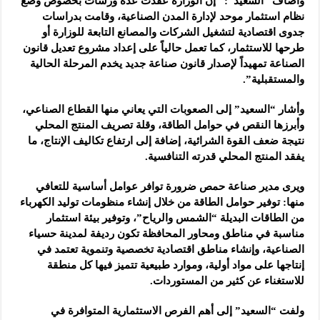
وأضاف “السعيد”: “إن الوزارة عقدت عدة ورشات بخصوص وضع
نظام استثمار موحد لإدارة المدن الصناعية، وقامت بدراسات
جدوى اقتصادية لتشغيل الشركات والمصانع التابعة للوزارة أو
طرحها للاستثمار، كما تعمل حالياً على إعداد مشروع تعديل قانون
الصناعة تمهيداً لإصدار قانون صناعة جديد يخدم المرحلة الحالية
والمستقبلية”.
وأشار “السعيد” إلى الصعوبات التي يعاني منها القطاع الصناعي،
وأبرزها النقص في حوامل الطاقة، وقلة تصريف المنتج المحلي
نتيجة ضعف القوة الشرائية، إضافة إلى ارتفاع تكاليف الإنتاج، ما
يفقد المنتج المحلي قدرته التنافسية.
ويرى مدير صناعة حمص ضرورة توافر عوامل أساسية للتعافي
منها: توفير حوامل الطاقة من خلال إنشاء منظومات توليد الكهرباء
من الطاقات البديلة “الشمس والرياح”، وتوفير بيئة استثمار
مناسبة في مناطق ومحاور المحافظة تكون رديفة لمدينة حسياء
الصناعية، وإنشاء مناطق اقتصادية تخصصية وتنموية تعتمد في
إنتاجها على مواد أولية، وموارد طبيعية تتميز فيها كل منطقة
للاستغناء عن كثير من المستوردات.
ولفت “السعيد” إلى أهم الفرص الاستثمارية المتوافرة في