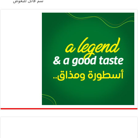
سم قاتل للبعوض
p
k