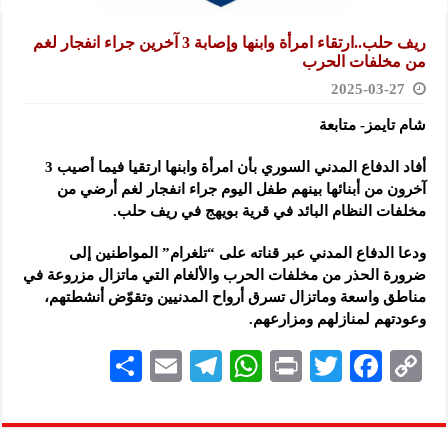
ريف حلب..ارتقاء امرأة وابنها وإصابة 3 آخرين جراء انفجار لغم
من مخلفات الحرب
2025-03-27
شام تايمز- متابعة
أفاد الدفاع المدني السوري بأن امرأة وابنها ارتقيا فيما أصيب 3
آخرون من أبنائها
بينهم طفل اليوم جراء انفجار لغم أرضي من
مخلفات النظام البائد في قرية بويهج في ريف حلب.
ودعا الدفاع المدني عبر قناته على “تلغرام” المواطنين إلى
ضرورة الحذر من مخلفات الحرب والألغام التي ماتزال مزروعة في
مناطق واسعة وماتزال تسرق أرواح المدنيين وتقوّض أنشطتهم،
وعودتهم لمنازلهم ومزارعهم.
S
E
Te
W
P
T
F
C
h
m
le
h
ri
wi
ac
o
ar
ai
gr
at
nt
tt
eb
p