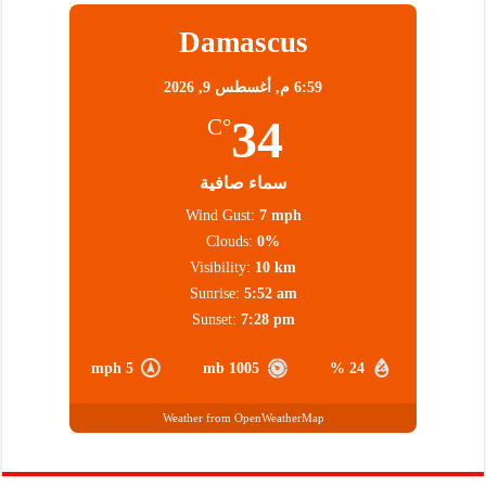
Damascus
6:59 م,
أغسطس 9, 2026
34
°C
سماء صافية
Wind Gust:
7 mph
Clouds:
0%
Visibility:
10 km
Sunrise:
5:52 am
Sunset:
7:28 pm
5 mph
1005 mb
24 %
Weather from OpenWeatherMap