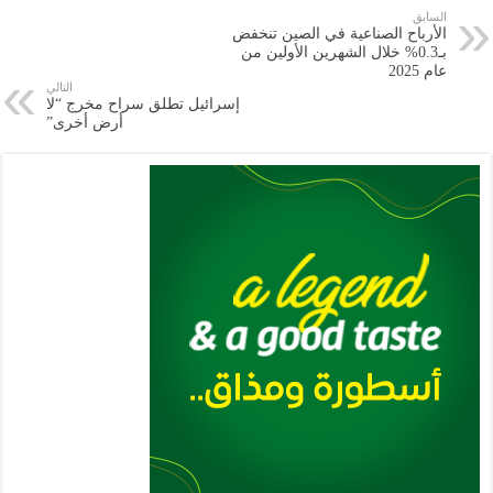
e
l
a
s
er
oo
y
السابق
الأرباح الصناعية في الصين تنخفض
m
A
k
Li
بـ0.3% خلال الشهرين الأولين من
عام 2025
p
n
التالي
إسرائيل تطلق سراح مخرج “لا
p
k
أرض أخرى”