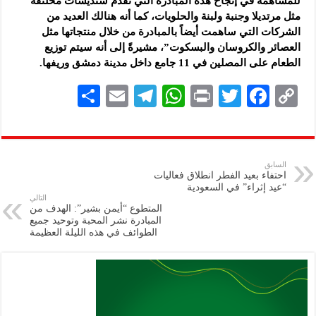
للمساهمة في إنجاح هذه المبادرة التي تقدم سنديشات مخلتفة
مثل مرتديلا وجنبة ولبنة والحلويات، كما أنه هنالك العديد من
الشركات التي ساهمت أيضاً بالمبادرة من خلال منتجاتها مثل
العصائر والكروسان والبسكوت”، مشيرةً إلى أنه سيتم توزيع
الطعام على المصلين في 11 جامع داخل مدينة دمشق وريفها.
S
E
Te
W
P
T
F
C
h
m
le
h
ri
wi
ac
o
ar
ai
gr
at
nt
tt
eb
p
e
l
a
s
er
oo
y
السابق
احتفاء بعيد الفطر انطلاق فعاليات
m
A
k
Li
“عيد إثراء” في السعودية
التالي
p
n
المتطوع “أيمن بشير”: الهدف من
المبادرة نشر المحبة وتوحيد جميع
p
k
الطوائف في هذه الليلة العظيمة