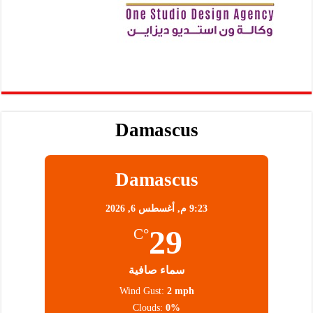
Damascus
Damascus
9:23 م,
أغسطس 6, 2026
29
°C
سماء صافية
Wind Gust:
2 mph
Clouds:
0%