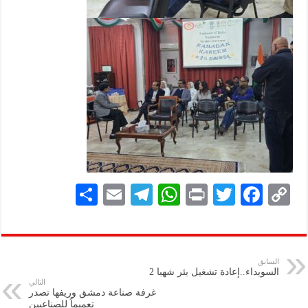
S
E
Te
W
P
T
F
C
h
m
le
h
ri
wi
ac
o
ar
ai
gr
at
nt
tt
eb
p
e
l
a
s
er
oo
y
السابق
السويداء..إعادة تشغيل بئر شهبا 2
m
A
k
Li
التالي
غرفة صناعة دمشق وريفها تصدر
p
n
تعميماً للصناعيين