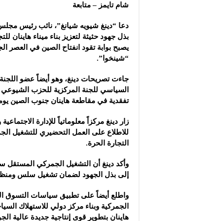
شام تايمز – متابعة
دعا “دينغ شيويه شيانغ”، نائب رئيس مجلس 
بذل جهود حثيثة لتعزيز بناء ميناء هاينان لل
يصبح بوابة تقود انفتاح الصين في العصر الجد
“شينخوا”.
جاءت تصريحات دينغ، وهو أيضاً عضو اللجنة 
السياسي للجنة المركزية للحزب الشيوعي ا
تفقدية في مقاطعة هاينان جنوب الصين يومي ا
زار دينغ مركزاً معلوماتياً للإدارة الاجتماعية وم
للاطلاع على العمل التحضيري للتشغيل الج
التجارة الحرة.
وأكد دينغ أن التشغيل الجمركي المستقل سيبد
إلى بذل الجهود لضمان تشغيل سلس ومنظم
واطلع أيضاً على تطبيق سياسات التسوق ا
الجمركية وبناء مركز دولي للاستهلاك السيا
هاينان بتطوير قوى إنتاجية جديدة عالية الج