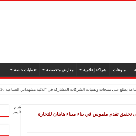
ة
منوعات
شراكة إعلامية
معارض متخصصة
تغطيات خاصة
اعة يطلع على منتجات وتقنيات الشركات المشاركة في “ثلاثية مشهداني الصناعية 2026” بدمشق
شام
تايمز
تحقيق تقدم ملموس في بناء ميناء هاينان للتجارة