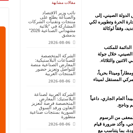
مقالات مشابهة
نائب وزير الاقتصاد
الدولة الصيني، إلى
والصناعة يطلع على
منتجات وتقنيات الشركات
تجارة الحرة وتطويره لكي
المشاركة في “ثلاثية
يد، وفقاً لوكالة
مشهداني الصناعية 2026”
بدمشق
2026-08-06
الدائمة للمكتب
لصيني، خلال جولة
الشركة المتخصصة
للصناعات البلاستيكية:
لاثنين والثلاثاء.
المعارض الصناعية منصة
للتواصل وتعزيز حضور
طاراً وميناءً بحرياً،
المنتجات العربية
مركي المستقل لميناء
2026-08-06
الشركة العربية لصناعة
أ العام الجاري، داعياً
البلاستيك: المعارض
المتخصصة فرصة لتعزيز
 وناجح.
التعاون ورفد السوق
السورية بمنتجات صناعية
متطورة
لمعفى من الرسوم
حي، وأكد ضرورة قيام
2026-08-06
ودة، بما يتناسب مع