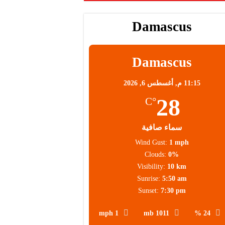
Damascus
Damascus
11:15 م,
أغسطس 6, 2026
28
°C
سماء صافية
Wind Gust:
1 mph
Clouds:
0%
Visibility:
10 km
Sunrise:
5:50 am
Sunset:
7:30 pm
1 mph
1011 mb
24 %