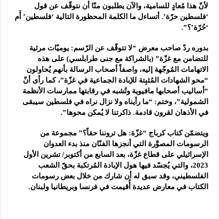
لأنّ هذا مُعادٍ للسامية، والآن يطلبون منّا أن نتوقّف عن قول
‘فلسطين حرّة’. أتساءل ما الكلمة المحظورة التالية ‘فلسطين’ أَم
‘حُرّة’؟”.
بدوره ردّ صاحب معرض “لا تتوقّف عن الرّسم: يوميّات مرئية
للتضامن مع غزّة” (بالشراكة مع جنى طرابلسي) على هذه
الاتهامات المُوجّهة إليه، واصفاً أصحاب الرسالة بأنهم يُحاولون
“محو الشهادات المُثبِتة للإبادة الجماعية في غزّة”، كما رأى أنّ
“أساليب أصحابها مافيوية وتُشبه في رقابتها ممارسات الأنظمة
الشمولية”، وختم: “ما رأيناه ولا نزال نراه في فلسطين سيبقى
في الأذهان لقرون قادمة. ذاكرتنا لا يُمكن محوها”.
ويتضمّن كتاب كرباج “غزّة: هل تروننا حقاً؟” مجموعة من
الرسومات المصوَّرة التي أنجزها الفنّان منذ بدء العدوان
الإسرائيلي على قطاع غزّة، بعد السابع من أكتوبر/ تشرين الأول
2023، والتي يُجسّد فيها هول الإبادة المُرتكبة بحقّ الشعب
الفلسطيني، وقد سبق له أن شارك من خلال بعض رسومات
الكتاب في معارض عديدة أُقيمت في فرنسا وبريطانيا ولبنان.