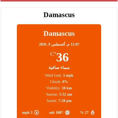
Damascus
Damascus
12:07 م,
أغسطس 9, 2026
36
°C
سماء صافية
Wind Gust:
3 mph
Clouds:
0%
Visibility:
10 km
Sunrise:
5:52 am
Sunset:
7:28 pm
3 mph
1007 mb
27 %