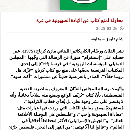
محاولة لمنع كتاب عن الإبادة الصهيونية في غزة
2025-03-26
شام تايمز – متابعة
نشر الفنّان ورسّام الكاريكاتير اللبناني مازن كرباج (1975)، عبر
حسابه على “إنستغرام” صورةً عن الرسالة التي وجَّهها “المجلس
التمثيلي للمؤسسات اليهودية” في فرنسا (Crif) إلى إحدى
المكتبات الفرنسية يحضّها على منع بيع كتاب كرباج “غزّة: هل
تروننا حقاً؟”، الصادر بالفرنسية حديثاً عن منشورات “أكت سود”.
واتّهمت رسالة المجلس الفنّانَ، المعروف بمناصرته القضية
الفلسطينية، بأنّ كتابَه “يُزيّف الواقع ويصنع منه سلاحاً دعائياً، وأنه
لا يقتصر على نشر وجهة نظر، بل يُغذّي خطاب الكراهية”،
مُستشهدةً ببعض مقاطع الكتاب التي وردت فيها عبارات مثل:
“معاداة الصهيونية واجب”، و”فلسطين هي البوصلة الأخلاقية
للعالم”، و”الجيش (الإسرائيلي) الأكثر انحطاطاً أخلاقياً في
العالم”، و”قالوا لنا ألّا نهتف: ‘من النهر إلى البحر.. فلسطين حرّة’