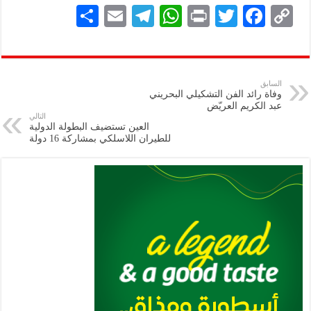
S
E
Te
W
P
T
F
C
h
m
le
h
ri
wi
ac
o
ar
ai
gr
at
nt
tt
eb
p
e
l
a
s
er
oo
y
السابق
وفاة رائد الفن التشكيلي البحريني
m
A
k
Li
عبد الكريم العريّض
التالي
p
n
العين تستضيف البطولة الدولية
للطيران اللاسلكي بمشاركة 16 دولة
p
k