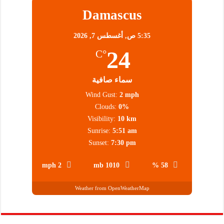
Damascus
5:35 ص,
أغسطس 7, 2026
24
°C
سماء صافية
Wind Gust:
2 mph
Clouds:
0%
Visibility:
10 km
Sunrise:
5:51 am
Sunset:
7:30 pm
2 mph
1010 mb
58 %
Weather from OpenWeatherMap