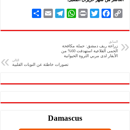
S
E
Te
W
P
T
F
C
h
m
le
h
ri
wi
ac
o
ar
ai
gr
at
nt
tt
eb
p
e
l
a
s
er
oo
y
السابق
زراعة ريف دمشق: حملة مكافحة
m
A
k
Li
الحمى القلاعية استهدفت 60% من
الأبقار لدى مربي الثروة الحيوانية
p
n
التالي
تصورات خاطئة عن النوبات القلبية
p
k
Damascus