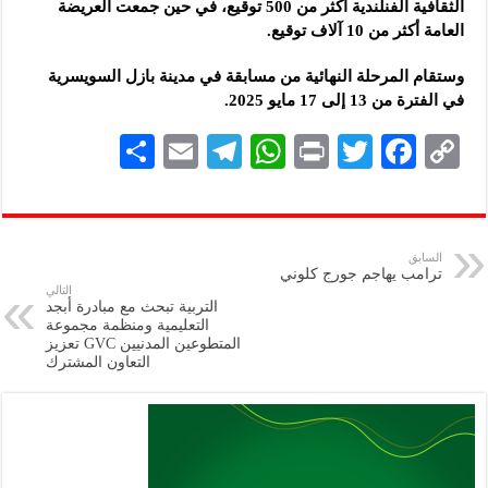
الثقافية الفنلندية أكثر من 500 توقيع، في حين جمعت العريضة
العامة أكثر من 10 آلاف توقيع.
وستقام المرحلة النهائية من مسابقة في مدينة بازل السويسرية
في الفترة من 13 إلى 17 مايو 2025.
S
E
Te
W
P
T
F
C
h
m
le
h
ri
wi
ac
o
ar
ai
gr
at
nt
tt
eb
p
e
l
a
s
er
oo
y
السابق
ترامب يهاجم جورج كلوني
m
A
k
Li
التالي
التربية تبحث مع مبادرة أبجد
p
n
التعليمية ومنظمة مجموعة
المتطوعين المدنيين ‏GVC‏ تعزيز
p
k
التعاون المشترك