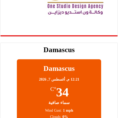
Damascus
Damascus
12:21 م,
أغسطس 7, 2026
34
°C
سماء صافية
Wind Gust:
1 mph
Clouds:
0%