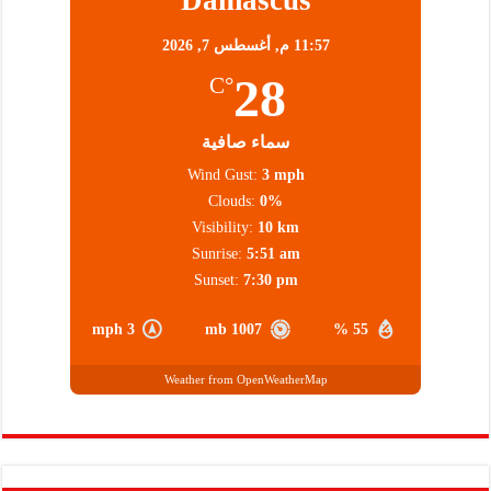
11:57 م,
أغسطس 7, 2026
28
°C
سماء صافية
Wind Gust:
3 mph
Clouds:
0%
Visibility:
10 km
Sunrise:
5:51 am
Sunset:
7:30 pm
3 mph
1007 mb
55 %
Weather from OpenWeatherMap