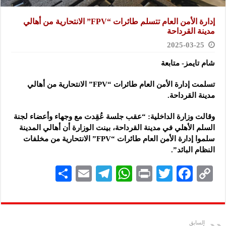
إدارة الأمن العام تتسلم طائرات “FPV” الانتحارية من أهالي
مدينة القرداحة
2025-03-25
شام تايمز- متابعة
تسلمت إدارة الأمن العام طائرات “FPV” الانتحارية من أهالي
مدينة القرداحة.
وقالت وزارة الداخلية: “عقب جلسة عُقِدت مع وجهاء وأعضاء لجنة
السلم الأهلي في مدينة القرداحة، بينت الوزارة أن أهالي المدينة
سلموا إدارة الأمن العام طائرات “FPV” الانتحارية من مخلفات
النظام البائد”.
S
E
Te
W
P
T
F
C
h
m
le
h
ri
wi
ac
o
ar
ai
gr
at
nt
tt
eb
p
e
l
a
s
er
oo
y
السابق