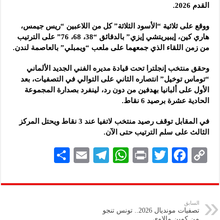
القدم 2026.
ووقع على ثلاثية “الأسود الثلاثة” كل من اللاعبين “ريس جيمس،
هاري كين، إيبيريتشي إيزي” بالدقائق “38، 68، 76” على الترتيب
من زمن اللقاء الذي جمعهما على ملعب “ويمبلي” بالعاصمة لندن.
وحقق منتخب إنجلترا تحت قيادة مديره الفني الجديد الألماني
“توماس توخيل” انتصاره الثاني على التوالي في التصفيات، بعد
الأول على ألبانيا بهدفين من دون رد، لينفرد بصدارة المجموعة
الحادية عشرة برصيد 6 نقاط.
في المقابل توقف رصيد منتخب لاتفيا عند 3 نقاط ويحتل المركز
الثالث على سلم الترتيب حتى الآن.
S
E
Te
W
P
T
F
C
h
m
le
h
ri
wi
ac
o
ar
ai
gr
at
nt
tt
eb
p
e
l
a
s
er
oo
y
السابق
تصفيات مونديال 2026.. تونس تنجو
m
A
k
Li
من كمين مالاوي