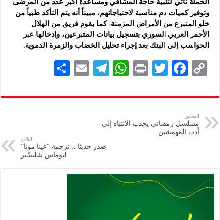
الحملة تأتي لتلبية حاجة المشافي ومساعدة أكبر عدد من المرضى
وتوفير كميات دم مناسبة لاحتياجاتهم، مبيناً أنه يتم التأكد طبياً من
خلو المتبرع من الأمراض المزمنة، كما يقوم فريق من الهلال
الأحمر العربي السوري بتسجيل بيانات المتبرعين، وإدخالها عبر
الحواسب إلى البنك بعد إجراء تحليل الخضاب والزمرة الدموية.
S
E
Te
W
P
T
F
C
h
m
le
h
ri
wi
ac
o
ar
ai
gr
at
nt
tt
eb
p
e
l
a
s
er
oo
y
السابق
مسلسل رمضاني يجذب الانتباه إلى
m
A
k
Li
أدب المهمشين
التالي
p
n
صدر حديثا .. ترجمة “عينا مونا”
لتوماس شليسّير
p
k