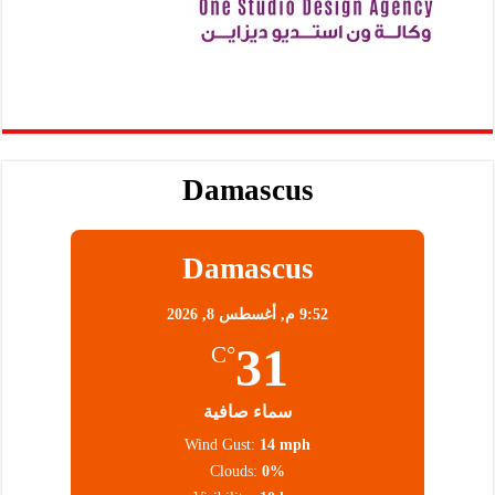
Damascus
Damascus
9:52 م,
أغسطس 8, 2026
31
°C
سماء صافية
Wind Gust:
14 mph
Clouds:
0%