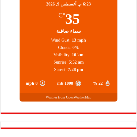
6:23 م,
أغسطس 9, 2026
35
°C
سماء صافية
Wind Gust:
13 mph
Clouds:
0%
Visibility:
10 km
Sunrise:
5:52 am
Sunset:
7:28 pm
8 mph
1008 mb
22 %
Weather from OpenWeatherMap