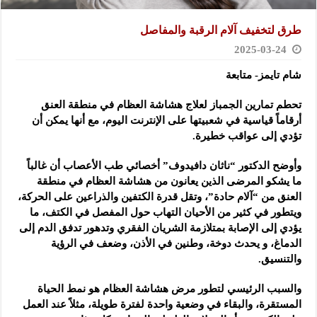
طرق لتخفيف آلام الرقبة والمفاصل
2025-03-24
شام تايمز- متابعة
تحطم تمارين الجمباز لعلاج هشاشة العظام في منطقة العنق
أرقاماً قياسية في شعبيتها على الإنترنت اليوم، مع أنها يمكن أن
تؤدي إلى عواقب خطيرة.
وأوضح الدكتور “ناثان دافيدوف” أخصائي طب الأعصاب أن غالباً
ما يشكو المرضى الذين يعانون من هشاشة العظام في منطقة
العنق من “آلام حادة”، وتقل قدرة الكتفين والذراعين على الحركة،
ويتطور في كثير من الأحيان التهاب حول المفصل في الكتف، ما
يؤدي إلى الإصابة بمتلازمة الشريان الفقري وتدهور تدفق الدم إلى
الدماغ، و يحدث دوخة، وطنين في الأذن، وضعف في الرؤية
والتنسيق.
والسبب الرئيسي لتطور مرض هشاشة العظام هو نمط الحياة
المستقرة، والبقاء في وضعية واحدة لفترة طويلة، مثلاً عند العمل