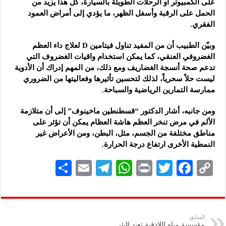
على الكمبيوتر أو الرحلات الطويلة بالسيارة، كل هذا يزيد من
الحمل على الرقبة وأسفل الظهر، ما يؤدي إلى أمراض العمود
الفقري.
وبيّن الطبيب أن من المفيد تناول فيتامين D لعلاج داء العظم
الغضروفي العنقي، كما يمكن استخدام واقيات الغضروف التي
تدعم صحة أنسجة الغضاريف ومع ذلك، من المهم إدراك أن الأدوية
ليست حلاً سحرياً، لذلك لتحسين تأثيرها وفعاليتها من الضروري
ممارسة التمارين الرياضية والسباحة.
ومن جانبه، أشار الدكتور “قسطنطين ماخينوف” إلى أن متلازمة
الألم في مرض تنخر العظم هاشة العظام يمكن أن تؤثر على
مناطق مختلفة من الجسم، مثل، البطن، ومن الأعراض غير
النمطية الأخرى ارتفاع درجة الحرارة.
S
E
Te
W
P
T
F
C
h
m
le
h
ri
wi
ac
o
ar
ai
gr
at
nt
tt
eb
p
e
l
a
s
er
oo
y
السابق
مؤسسة مياه اللاذقية تعيد البئر