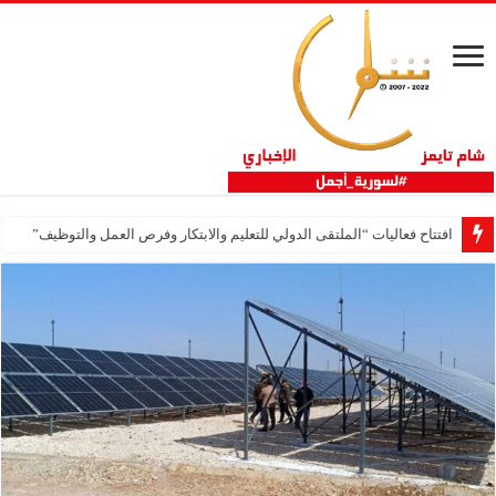
افتتاح فعاليات “الملتقى الدولي للتعليم والابتكار وفرص العمل والتوظيف”