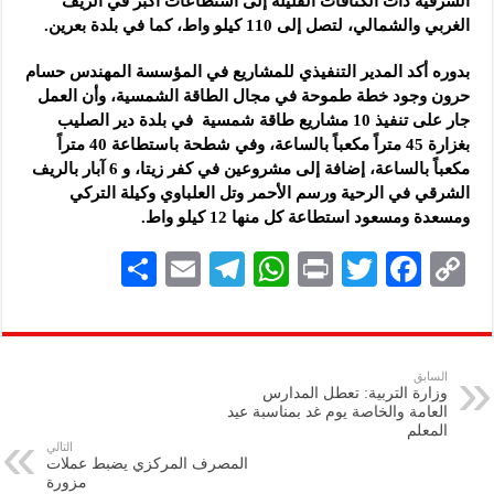
الشرقية ذات الكثافات القليلة إلى استطاعات أكبر في الريف
الغربي والشمالي، لتصل إلى 110 كيلو واط، كما في بلدة بعرين.
بدوره أكد المدير التنفيذي للمشاريع في المؤسسة المهندس حسام
حرون وجود خطة طموحة في مجال الطاقة الشمسية، وأن العمل
جار على تنفيذ 10 مشاريع طاقة شمسية في بلدة دير الصليب
بغزارة 45 متراً مكعباً بالساعة، وفي شطحة باستطاعة 40 متراً
مكعباً بالساعة، إضافة إلى مشروعين في كفر زيتا، و 6 آبار بالريف
الشرقي في الرحية ورسم الأحمر وتل العلباوي وكيلة التركي
ومسعدة ومسعود استطاعة كل منها 12 كيلو واط.
S
E
Te
W
P
T
F
C
h
m
le
h
ri
wi
ac
o
ar
ai
gr
at
nt
tt
eb
p
e
l
a
s
er
oo
y
السابق
وزارة التربية: تعطل المدارس
m
A
k
Li
العامة والخاصة يوم غد بمناسبة عيد
المعلم
p
n
التالي
المصرف المركزي يضبط عملات
p
k
مزورة