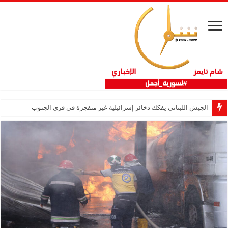
الجيش اللبناني يفكك ذخائر إسرائيلية غير منفجرة في قرى الجنوب