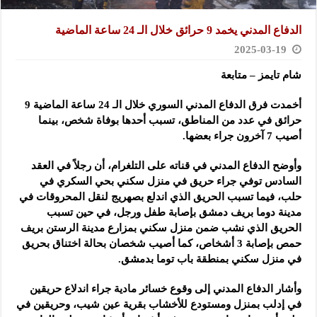
الدفاع المدني يخمد 9 حرائق خلال الـ 24 ساعة الماضية ‏
2025-03-19
شام تايمز – متابعة
أخمدت فرق الدفاع المدني السوري خلال الـ 24 ساعة الماضية
9
حرائق في عدد من المناطق، تسبب أحدها بوفاة شخص، بينما
أصيب 7 آخرون جراء بعضها.
وأوضح الدفاع المدني في قناته على التلغرام، أن رجلاً في العقد
‏السادس توفي جراء حريق في منزل سكني بحي السكري في
حلب، فيما ‏تسبب الحريق الذي اندلع بصهريج لنقل المحروقات في
مدينة دوما بريف دمشق ‏بإصابة طفل ورجل، في حين تسبب
الحريق الذي نشب ضمن منزل سكني بمزارع مدينة الرستن ‏بريف
حمص بإصابة 3 أشخاص، كما أصيب شخصان بحالة ‏اختناق بحريق
في منزل سكني بمنطقة باب توما بدمشق.‏
وأشار الدفاع المدني إلى وقوع خسائر مادية جراء اندلاع حريقين
في إدلب ‏بمنزل ومستودع للأخشاب بقرية عين شيب، وحريقين في