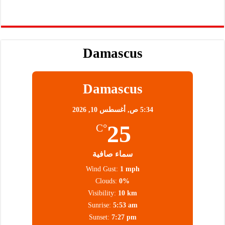
Damascus
Damascus
5:34 ص,
أغسطس 10, 2026
25
°C
سماء صافية
Wind Gust:
1 mph
Clouds:
0%
Visibility:
10 km
Sunrise:
5:53 am
Sunset:
7:27 pm