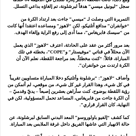
سجل “ليونيل ميسي” هدفاً لبرشلونة، تم إلغاؤه بداعي التسلل.
التمريرة التي وصلت لـ “ميسي” جاءت بعد ارتداد الكرة من
“خوانفران” مدافع أتلتيكو، لكن “لاهوز” ومساعده اعتقدا أنها كانت
من “سيسك فابريغاس”، مما أدى إلى رفع الراية وإلغاء الهدف.
بعد مرور أكثر من عقد على الحادثة، اعترف “لاهوز” الذي يعمل
الآن محللاً في قناتي “موفيستار” و”COPE”، بخطئه في تلك
المباراة، قائلاً: “كنت مخطئاً، بعد مراجعة اللقطة، نعلم الآن أن
الكرة ارتدت من خوانفران”.
وأضاف “لاهوز”: “برشلونة وأتلتيكو دخلا المباراة متساويين تقريباً
في كل شيء، وهذا القرار غير كل شيء، من موقعي، لم أتمكن من
رؤية اللقطة بوضوح، كنت سأراهن بعشرين إصبعاً – يديّ وقدميّ –
أن الكرة جاءت من فابريغاس، المساعد تحمل المسؤولية، لكن في
النهاية، كان القرار قراري”.
كما كشف “إلفيو باولوروسو” المعد البدني السابق لبرشلونة، عن
حالة الانهيار التي عاشها الفريق داخل غرفة الملابس بعد المباراة.