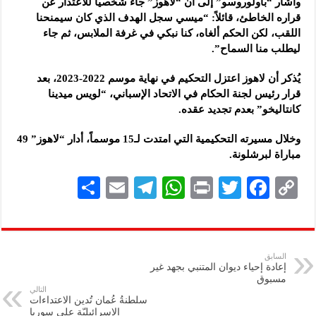
وأشار “باولوروسو” إلى أن “لاهوز” جاء شخصياً للاعتذار عن
قراره الخاطئ، قائلاً: “ميسي سجل الهدف الذي كان سيمنحنا
اللقب، لكن الحكم ألغاه، كنا نبكي في غرفة الملابس، ثم جاء
ليطلب منا السماح”.
يُذكر أن لاهوز اعتزل التحكيم في نهاية موسم 2022-2023، بعد
قرار رئيس لجنة الحكام في الاتحاد الإسباني، “لويس ميدينا
كانتاليخو” بعدم تجديد عقده.
وخلال مسيرته التحكيمية التي امتدت لـ15 موسماً، أدار “لاهوز” 49
مباراة لبرشلونة.
S
E
Te
W
P
T
F
C
h
m
le
h
ri
wi
ac
o
ar
ai
gr
at
nt
tt
eb
p
e
l
a
s
er
oo
y
السابق
إعادة إحياء ديوان المتنبي بجهد غير
m
A
k
Li
مسبوق
التالي
p
n
سلطنةُ عُمان تُدين الاعتداءات
الإسرائيليّة على سوريا