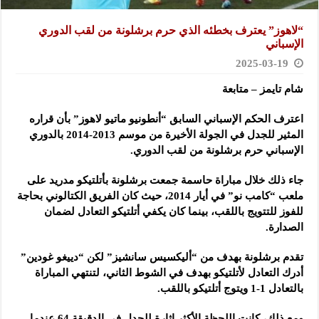
“لاهوز” يعترف بخطئه الذي حرم برشلونة من لقب الدوري
الإسباني
2025-03-19
شام تايمز – متابعة
اعترف الحكم الإسباني السابق “أنطونيو ماتيو لاهوز” بأن قراره
المثير للجدل في الجولة الأخيرة من موسم 2013-2014 بالدوري
الإسباني حرم برشلونة من لقب الدوري.
جاء ذلك خلال مباراة حاسمة جمعت برشلونة بأتلتيكو مدريد على
ملعب “كامب نو” في أيار 2014، حيث كان الفريق الكتالوني بحاجة
للفوز للتتويج باللقب، بينما كان يكفي أتلتيكو التعادل لضمان
الصدارة.
تقدم برشلونة بهدف من “أليكسيس سانشيز” لكن “دييغو غودين”
أدرك التعادل لأتلتيكو بهدف في الشوط الثاني، لتنتهي المباراة
بالتعادل 1-1 ويتوج أتلتيكو باللقب.
ومع ذلك، كانت اللحظة الأكثر إثارة للجدل في الدقيقة 64 عندما