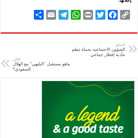
إعلانها.
S
E
Te
W
P
T
F
C
h
m
le
h
ri
wi
ac
o
ar
ai
gr
at
nt
tt
eb
p
e
l
a
s
er
oo
y
السابق
الشؤون الاجتماعية بحماة تنظم
m
A
k
Li
مأدبة إفطار جماعي
التالي
p
n
ماهو مستقبل “البليهي” مع الهلال
السعودي؟
p
k