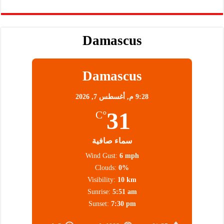
Damascus
Damascus
9:28 م,
أغسطس 7, 2026
31
°C
سماء صافية
Wind Gust:
6 mph
Clouds:
0%
Visibility:
10 km
Sunrise:
5:51 am
Sunset:
7:30 pm