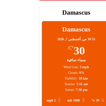
Damascus
محلية
Damascus
10:51 ص,
أغسطس 7, 2026
30
°C
سماء صافية
Wind Gust:
3 mph
Clouds:
0%
Visibility:
10 km
Sunrise:
5:51 am
Sunset:
7:30 pm
2 mph
1008 mb
39 %