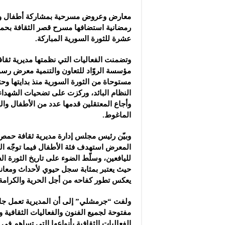
شركة “سوريا بلاست”: ال
معارض وعروض مسرحية بمشاركة أطفال وي
شركة “كاربوباتش”: الم
رمضانية
استضافها مسرح قصر الثقافة بحمص
شركة “جالكسي أوتوميش
عشرة للثورة السورية المباركة.
وتضمنت الفعاليات التي نظمتها مديرية ثقا
مؤسسة الروّاد للتعاون والتنمية معرض رس
مستوحاة من الثورة السورية منذ بدايتها ‏و
النظام البائد، وركزت على تضحيات الشهدا
وأجاع المعتقلين قدمها عدد من الأطفال وا
الماغوط.
وبيّن رئيس مجلس إدارة مديرية ثقافة ح
المعرض استهدف فئة الأطفال فيما توجّه 
لليافعين، وسلّط الضوء على تاريخ الثورة ال
حيث يعتبر بمثابة سجل حيوي لأحداث ومعان
يعكس تطور كفاحه من أجل الحرية والكرامة، 
ولفت “جرمشلي” إلى أن المديرية تعمل جا
مفتوحة لجميع الفنون والفعاليات الثقافية 
الفعاليات الثقافية بأنواعها التي تساهم في ت