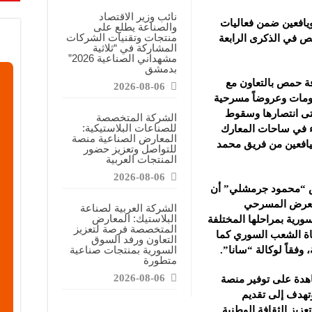
معارض التخصصية تبرز إمكانيات الصناعة المحلية وتدعم مرحلة إعادة الإعمار
نائب وزير الاقتصاد
افعين ضمن فعاليات
والصناعة يطلع على
عرض منصة لتعزيز الشراكات ودعم الصناعات البلاستيكية السورية
منتجات وتقنيات الشركات
 في الذكرى الرابعة
المشاركة في “ثلاثية
ن”: المعارض المتخصصة تساهم في دعم الصناعة السورية وتعزيز حضور المنتجات ال
مشهداني الصناعية 2026”
بدمشق
فة حمص بالتعاون مع
2026-08-06
ومات وعروضاً مسرحية
حتى انتصارها وسقوط
الشركة المتخصصة
للصناعات البلاستيكية:
ء في ساحات المعارك
المعارض الصناعية منصة
ليافعين من فريق محمد
للتواصل وتعزيز حضور
المنتجات العربية
2026-08-06
مص “محمود جرمشلي” أن
العرض المسرحي
الشركة العربية لصناعة
البلاستيك: المعارض
سورية بمراحلها المختلفة
المتخصصة فرصة لتعزيز
اة الشعب السوري كما
التعاون ورفد السوق
السورية بمنتجات صناعية
وفقاً لوكالة “سانا”.
متطورة
2026-08-06
هدة على توفير منصة
وتهدف إلى تقديم
عزيز الثقافة الوطنية