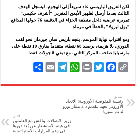
لكن الفريق الباريسي عاد سريعاً إلى الهجوم، ليسجل الهدف
الثالث بعدما أرسل لظهير الأيمن المغربي “أشرف حكيمي”
تمريرة عرضية داخل منطقة الجزاء في الدقيقة 76 حولها المدافع
“بول ليرولا” بالخطأ في مرماه.
ومع اقتراب نهاية الموسم، يتجه باريس سان جيرمان نحو لقب
الدوري، بلا هزيمة، برصيد 68 نقطة، متقدماً بفارق 19 نقطة على
مارسيليا صاحب المركز الثاني، مع تبقي 8 جولات فقط.
S
E
Te
W
P
T
F
C
h
m
le
h
ri
wi
ac
o
ar
ai
gr
at
nt
tt
eb
p
e
l
a
s
er
oo
y
السابق
رئيسة المفوضية الأوروبية: الاتحاد
m
A
k
Li
الأوروبي تعهد بتقديم 2.5 مليار يورو
لدعم سوريا
p
n
التالي
وزير الاتصالات يناقش مع العاملين
p
k
في هيئة الاستشعار عن بُعد دورها
في دعم القرارات الاستراتيجية