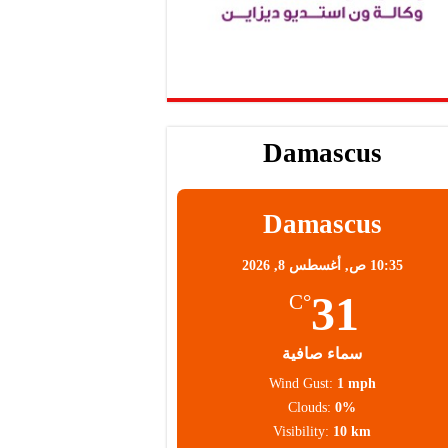
Damascus
Damascus
10:35 ص,
أغسطس 8, 2026
31
°C
سماء صافية
Wind Gust:
1 mph
Clouds:
0%
Visibility:
10 km