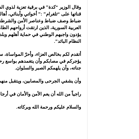
وقال الوزير “كدة” في برقية تعزية لذوي الشه
قناتها على “تلغرام” :” أخواتي وأبنائي، أه
ضباط وصف ضباط وعناصر الأمن والشرطة 
العربية السورية، الذين ارتقت أرواحهم الطاه
يؤدون واجبهم الوطني في حماية أهلهم وبلد
النظام البائد”.
أتقدم لكم بخالص العزاء، وأحرّ المواساة، سا
يؤجركم في مصابكم وأن يتغمدهم بواسع رح
جناته، وأن يلهمكم الصبر والسلوان.
وأن يشفي الجرحى والمصابين، ويتقبل منهم
راجياً من الله أن يعم الأمن والأمان في أرجاء
والسلام عليكم ورحمة الله وبركاته.