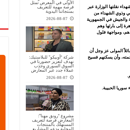
الأولى في المعرض تمثل
فرصة مهمة للتعريف
داء نقلتها الوزارة عبر
بمنتجاتنا اليدوية
الي وذوي الشهداء من
2026-08-07
والجيش في الجمهورية
رة إلى بارئها وهم
هم، ومواجهة فلول
ئلاً المولى عز وجل أن
شركة “أوبيكو” للبلاستيك:
مته، وأن يسكنهم فسيح
نهدف لتعزيز حضورنا في
السوق السوري وجذب
عملاء جدد عبر المعارض
.
2026-08-07
 سوريا الحبيبة.
مشروع “رونق مهنا”:
المعارض فرصة لتعريف
المستهلك بالمنتجات
المحلية ودعم المشاريع