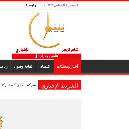
الرئيسية
السبت , 8 أغسطس 2026
أخبار ومحليّات
اقتصاد
ثقافة وفنون
رياض
شركة “ألادي”: مشاركتنا
الشريط الإخباري