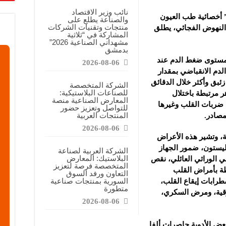
معارض التخصصية تبرز إمكانيات الصناعة المحلية وتدعم مرحلة إعادة الإعمار
نائب وزير الاقتصاد
” أخصائية طب العيون
والصناعة يطلع على
عرض منصة لتعزيز الشراكات ودعم الصناعات البلاستيكية السورية
منتجات وتقنيات الشركات
 النهوض الفجائي، يطلق
المشاركة في “ثلاثية
ن”: المعارض المتخصصة تساهم في دعم الصناعة السورية وتعزيز حضور المنتجات ال
مشهداني الصناعية 2026”
بدمشق
 مستوى ضغط الدم عند
2026-08-06
م الانقباضي بمقدار
، أو انبساطي – بمقدار 10 ملم زئبق وأكثر خلال الدقائق
الشركة المتخصصة
للصناعات البلاستيكية:
ر مرتبطة باختلال
المعارض الصناعية منصة
ل ضربات القلب وغيرها
للتواصل وتعزيز حضور
المنتجات العربية
مصادر.
2026-08-06
، وتشير هذه الأعراض
ليستون، ضمور الجهاز
الشركة العربية لصناعة
البلاستيك: المعارض
ي الوراثي العائلي، نقص
المتخصصة فرصة لتعزيز
بطة بأمراض القلب
التعاون ورفد السوق
السورية بمنتجات صناعية
رابات إيقاع القلب،
متطورة
رقية، ومرض السكري،
2026-08-06
عض الأدوية حاصرات ألفا