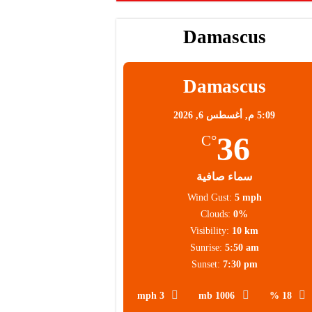
Damascus
محلية
Damascus
5:09 م,
أغسطس 6, 2026
36
°C
سماء صافية
Wind Gust:
5 mph
Clouds:
0%
Visibility:
10 km
Sunrise:
5:50 am
Sunset:
7:30 pm
3 mph
1006 mb
18 %