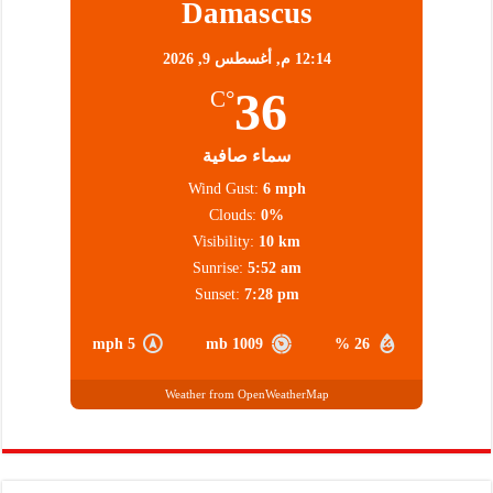
Damascus
12:14 م,
أغسطس 9, 2026
36
°C
سماء صافية
Wind Gust:
6 mph
Clouds:
0%
Visibility:
10 km
Sunrise:
5:52 am
Sunset:
7:28 pm
5 mph
1009 mb
26 %
Weather from OpenWeatherMap