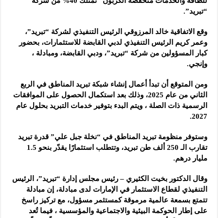
للطاقة والخدمات منخفضة الكربون “تمتلك 40% من شركة
“تبريد”.
وقع الاتفاقية خالد المرزوقي الرئيس التنفيذي لشركة “تبريد”،
وعمر كريم الرئيس التنفيذي لدبي القابضة للاستثمارات، بحضور
كبار المسؤولين من شركة “تبريد”، ودبي القابضة، ومبادلة ،
وإنجي.
ومن المتوقع أن تبدأ أعمال إنشاء شبكة تبريد المناطق في الربع
الثاني من عام 2025، وذلك بعد استكمال الحصول على الموافقات
الرسمية ذات الصلة ، ويتم البدء بتوفير خدمات التبريد بحلول عام
2027.
وستوفر منظومة تبريد المناطق في “نخلة جبل علي” قدرة تبريد
تقارب الـ 250 ألف طن تبريد، وتتطلب استثمارًا يقدّر بنحو 1.5
مليار درهم.
وقال الدكتور بخيت الكثيري – رئيس مجلس إدارة “تبريد”، الرئيس
التنفيذي لقطاع الاستثمار في الإمارات لدى مبادلة، إن مبادلة
تتمتع بسمعة عالمية مرموقة كمستثمر مسؤول، مع تركيز راسخ
على إطار الحوكمة البيئية والاجتماعية والمؤسسية ، فيما تُعد