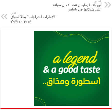
e
l
a
s
er
oo
y
السابق
كهرباء طرطوس تنفذ أعمال صيانة
m
A
k
Li
على شبكاتها في بانياس
التالي
p
n
“الإمارات للدراجات” بطلاً لسباق
تيرينو أدرياتيكو
p
k