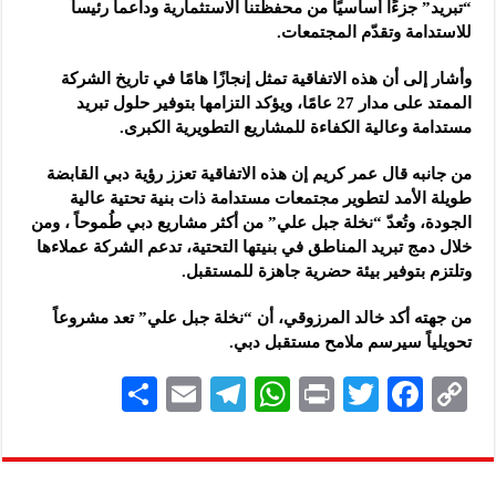
“تبريد” جزءًا أساسيًا من محفظتنا الاستثمارية وداعماً رئيساً
للاستدامة وتقدّم المجتمعات.
وأشار إلى أن هذه الاتفاقية تمثل إنجازًا هامًا في تاريخ الشركة
الممتد على مدار 27 عامًا، ويؤكد التزامها بتوفير حلول تبريد
مستدامة وعالية الكفاءة للمشاريع التطويرية الكبرى.
من جانبه قال عمر كريم إن هذه الاتفاقية تعزز رؤية دبي القابضة
طويلة الأمد لتطوير مجتمعات مستدامة ذات بنية تحتية عالية
الجودة، وتُعدّ “نخلة جبل علي” من أكثر مشاريع دبي طُموحاً ، ومن
خلال دمج تبريد المناطق في بنيتها التحتية، تدعم الشركة عملاءها
وتلتزم بتوفير بيئة حضرية جاهزة للمستقبل.
من جهته أكد خالد المرزوقي، أن “نخلة جبل علي” تعد مشروعاً
تحويلياً سيرسم ملامح مستقبل دبي.
S
E
Te
W
P
T
F
C
h
m
le
h
ri
wi
ac
o
ar
ai
gr
at
nt
tt
eb
p