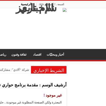
الرئيسية
الجمعة , 7 أغسطس 2026
أخبار ومحليّات
اقتصاد
ثقافة وفنون
رياض
الشريط الإخباري
شركة “ألادي”: مشاركتنا
أرشيف الوسم :
مقدمة برنامج حواري 
غير موجود !
المعذرة ولكن الصفحة المطلوبة غير موجودة .. حا