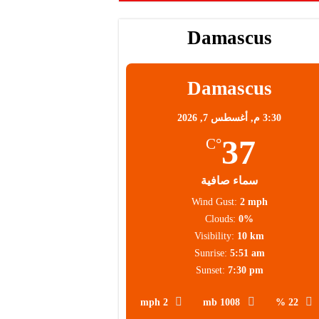
Damascus
Damascus
3:30 م,
أغسطس 7, 2026
37
°C
سماء صافية
Wind Gust:
2 mph
Clouds:
0%
Visibility:
10 km
Sunrise:
5:51 am
Sunset:
7:30 pm
2 mph
1008 mb
22 %