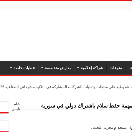
ة
منوعات
شراكة إعلامية
معارض متخصصة
تغطيات خاصة
اعة يطلع على منتجات وتقنيات الشركات المشاركة في “ثلاثية مشهداني الصناعية 2026” بدمشق
شام
 لمهمة حفظ سلام باشتراك دولي في سورية
تايمز
ول إستخدام محرك البحث .